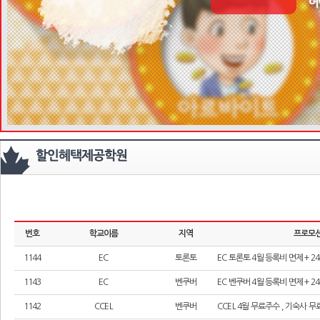
번호
학교이름
지역
프로모션
1144
EC
토론토
EC 토론토 4월 등록비 면제 + 
1143
EC
벤쿠버
EC 벤쿠버 4월 등록비 면제 + 
1142
CCEL
벤쿠버
CCEL 4월 무료주수 , 기숙사