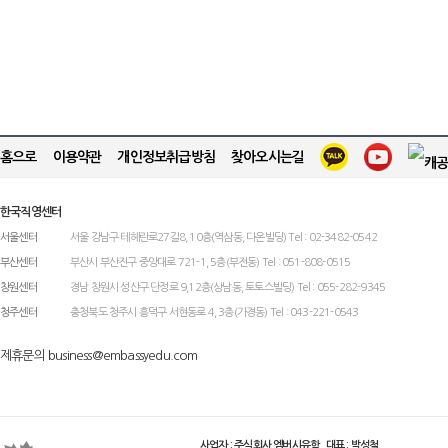
홈으로
이용약관
개인정보취급방침
찾아오시는길
한국직영센터
서울센터
서울 강남구 테헤란로27길8, 10층(역삼동, 다온빌딩) Tel : 02-3482-0542
부산센터
부산시 부산진구 중앙대로 721-1, 5층(부전동) Tel : 051-808-0515
창원센터
경남 창원시 성산구 단정로 9,12층(상남동, 토토스빌딩) Tel : 055-282-9345
청주센터
충청북도 청주시 흥덕구 서현동로 4, 3층(가경동) Tel : 043-221-0543
제휴문의 business@embassyedu.com
사업자 : 주식회사 엠버시유학 대표 : 박성철