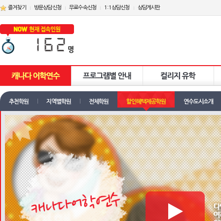
즐겨찾기
방문상담신청
무료수속신청
1:1상담신청
상담게시판
추천학원
지역별학원
전체학원
할인혜택제공학원
연수도시소개