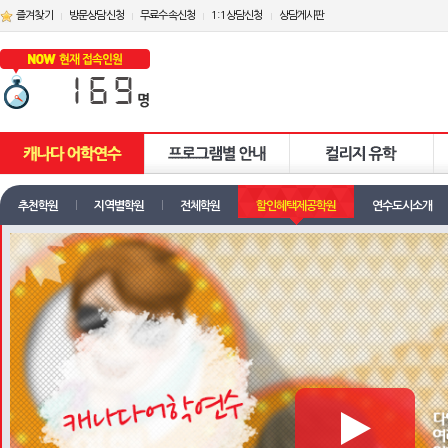
즐겨찾기
방문상담신청
무료수속신청
1:1상담신청
상담게시판
추천학원
지역별학원
전체학원
할인혜택제공학원
연수도시소개