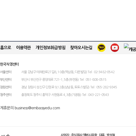
홈으로
이용약관
개인정보취급방침
찾아오시는길
한국직영센터
서울센터
서울 강남구 테헤란로27길8, 10층(역삼동, 다온빌딩) Tel : 02-3482-0542
부산센터
부산시 부산진구 중앙대로 721-1, 5층(부전동) Tel : 051-808-0515
창원센터
경남 창원시 성산구 단정로 9,12층(상남동, 토토스빌딩) Tel : 055-282-9345
청주센터
충청북도 청주시 흥덕구 서현동로 4, 3층(가경동) Tel : 043-221-0543
제휴문의 business@embassyedu.com
사업자 : 주식회사 엠버시유학 대표 : 박성철