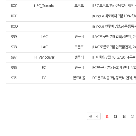
1002
ILSC_Toronto
토론토
ILSC 토론토 7월 주당학비 할인
1001
Inlingua 빅토리아 7월 10%
1000
inlingua 밴쿠버 7월 24주 등
999
ILAC
벤쿠버
ILAC 벤쿠버 7월 입학금면제, 
998
ILAC
토론토
ILAC 토론토 7월 입학금면제, 
997
IH_Vancouver
벤쿠버
IH 어학원 7월 10+2/ 20+4 
996
EC
벤쿠버
EC 벤쿠버 7월 등록비 면제, 
995
EC
몬트리올
EC 몬트리올 7월 등록비 면제,
11
12
13
14