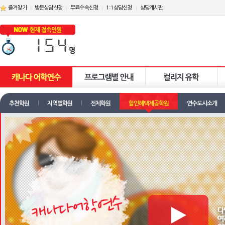
즐겨찾기
방문상담신청
무료수속신청
1:1상담신청
상담게시판
추천학원
지역별학원
전체학원
할인혜택제공학원
연수도시소개