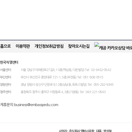
홈으로
이용약관
개인정보취급방침
찾아오시는길
한국직영센터
서울센터
서울 강남구 테헤란로27길8, 10층(역삼동, 다온빌딩) Tel : 02-3482-0542
부산센터
부산시 부산진구 중앙대로 721-1, 5층(부전동) Tel : 051-808-0515
창원센터
경남 창원시 성산구 단정로 9,12층(상남동, 토토스빌딩) Tel : 055-282-9345
청주센터
충청북도 청주시 흥덕구 서현동로 4, 3층(가경동) Tel : 043-221-0543
제휴문의 business@embassyedu.com
사업자 : 주식회사 엠버시유학 대표 : 박성철