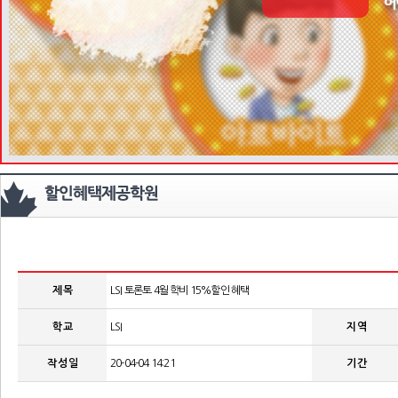
제 목
LSI 토론토 4월 학비 15%할인 혜택
학 교
LSI
지 역
작 성 일
20-04-04 14:21
기 간