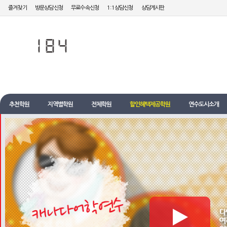
즐겨찾기
방문상담신청
무료수속신청
1:1상담신청
상담게시판
추천학원
지역별학원
전체학원
할인혜택제공학원
연수도시소개