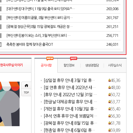
[부산센터]부산센터 11월 출국 오티 안내드립니다
263,324
[대구센터] 대구센터,11월 9일 출국 오티 있어요^…
263,006
[부산센터] 여름의 끝물, 8월 부산센터 오티 공지…
261,767
[광복절 정상근무] 8월 15일 광복절도 캐공은 정…
261,251
[부산센터] 봄이 오는 소리, 3월 부산센터 오티 …
256,771
촉촉한 봄비와 함께 찾아온 출국OT
246,031
>
한국사무실 이야기
공지사항
할인정보
생생경험담
사무실소식
[삼일절 휴무 안내] 3월 1일 휴…
146,367
[설 연휴 휴무 안내] 2023년 새…
148,006
[휴무 안내] 2022년 12월 31일 …
150,720
[한글날 대체공휴일 휴무 안내] …
153,774
[개천절 휴무 안내] 10월 3일 휴…
155,409
[추석 연휴 휴무 안내] 보름달처…
156,300
[광복절 휴무 안내] 8월 15일 휴…
161,780
[현충일 휴무 안내] 6월 6일 휴…
159,897