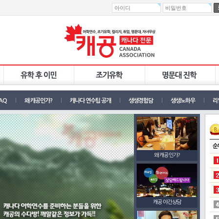
AQ
왜 캐공인가?
캐나다 연수팁 공개
생생경험담
생생노하우
리
순
왜 캐공인가?
캐공 야간상담