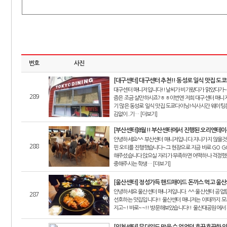
번호
사진
[대구센터] 대구센터 추천!! 동성로 일식 맛집 도
대구센터 매니저입니다!!날씨가 비가왔다가 맑았다가~
289
즘은 조금 살만하시죠?ㅎㅎ이번엔 저희 대구센터 매니저
기 많은 동성로 일식 맛집 도쿄다이닝!식사시간 웨이팅은
김없이..기… [더보기]
[부산센터]8월!! 부산센터에서 진행된 오리엔테이
안녕하세요^^ 부산센터 매니저입니다.지나가지 않을것 
288
핀 오티를 진행했습니다~그 현장으로 지금 바로 GO G
해주셨습니다.앉으실 자리가 부족하면 어떡하나 걱정했는
중해주시는 학생… [더보기]
[울산센터] 정성가득 핸드매이드 돈까스 먹고 울
안녕하세요 울산센터 매니저입니다. ^^ 울산센터 공업
287
선호하는 맛집입니다!! 울산센터 매니저는 이때까지 모르
지고~! 바로~~!! 방문해보았습니다!! 울산대공원에서