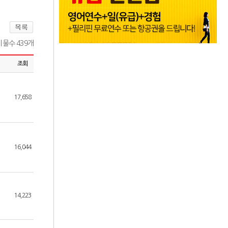
물수 439개
조회
17,658
16,044
14,223