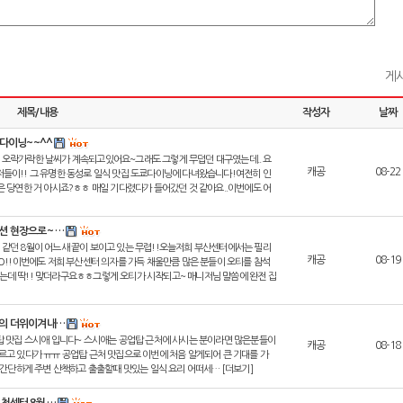
게시
제목/내용
작성자
날짜
쿄다이닝~~^^
 오락가락한 날씨가 계속되고있어요~그래도 그렇게 무덥던 대구였는데.. 요
캐공
08-22
들이!! 그 유명한 동성로 일식 맛집 도쿄다이닝에 다녀왔습니다!여전히 인
 당연한 거 아시죠?ㅎㅎ 매일 기다렸다가 들어갔던 것 같아요..이번에도 어
션 현장으로~ …
같던 8월이 어느새 끝이 보이고 있는 무렵!!오늘저희 부산센터에서는 필리
캐공
08-19
O!!이번에도 저희 부산센터 의자를 가득 채울만큼 많은 분들이 오티를 참석
데 딱!! 맞더라구요ㅎㅎ그렇게 오티가 시작되고~ 매니저님 말씀에 완전 집
산의 더위이겨내…
탑 맛집 스시애 입니다~ 스시애는 공업탑 근처에 사시는 분이라면 많은분들이
캐공
08-18
고 있다가 ㅠㅠ 공업탑 근처 맛집으로 이번에 처음 알게되어 큰 기대를 가
 간단하게 주변 산책하고 출출할때 맛있는 일식 요리 어떠세… [더보기]