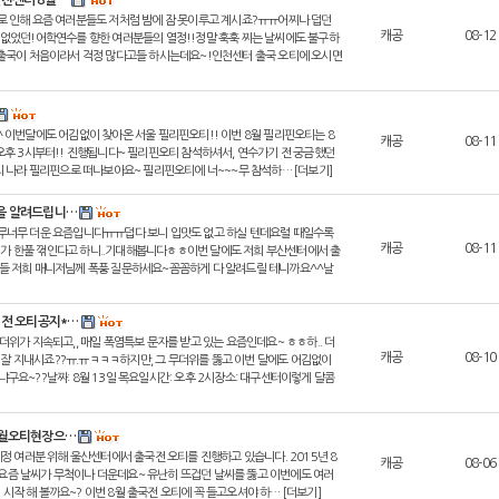
인천센터 8월 …
 인해 요즘 여러분들도 저처럼 밤에 잠 못이루고 계시죠?ㅠㅠ어찌나 덥던
캐공
08-12
 수 없었던!어학연수를 향한 여러분들의 열정!!정말 훅훅 찌는 날씨에도 불구하
출국이 처음이라서 걱정 많다고들 하시는데요~!인천센터 출국 오티에 오시면
 이번달에도 어김없이 찾아온 서울 필리핀오티!! 이번 8월 필리핀오티는 8
캐공
08-11
오후 3시부터!! 진행됩니다~ 필리핀오티 참석하셔서, 연수가기 전 궁금했던
 나라 필리핀으로 떠나보아요~ 필리핀오티에 너~~~무 참석하… [더보기]
것을 알려드립니…
무너무 더운 요즘입니다ㅠㅠ덥다 보니 입맛도 없고 하실 텐데요럴 때일수록
캐공
08-11
더위가 한풀 꺾인다고 하니..기대해봅니다ㅎㅎ이번 달에도 저희 부산센터에서 출
들 저희 매니저님께 폭풍 질문하세요~꼼꼼하게 다 알려드릴 테니까요^^날
국 전 오티공지*…
위가 지속되고,, 매일 폭염특보 문자를 받고 있는 요즘인데요~ ㅎㅎ하.. 더
캐공
08-10
서 잘 지내시죠??ㅠ.ㅠㅋㅋㅋ하지만, 그 무더위를 뚫고 이번 달에도 어김없이
요~??날짜: 8월 13일 목요일시간: 오후 2시장소: 대구센터이렇게 달콤
 8월오티현장으…
정 여러분 위해 울산센터에서 출국전 오티를 진행하고 있습니다. 2015년 8
캐공
08-06
도 요즘 날씨가 무척이나 더운데요~ 유난히 뜨겁던 날씨를 뚫고 이번에도 여러
 시작 해 볼까요~? 이번 8월 출국전 오티에 꼭 들고오셔야 하… [더보기]