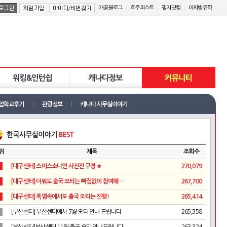
캐공블로그
호주퍼스트
필자닷컴
이찌방유학
얼학교후기
관광정보
캐나다 사무실이야기
위
제목
조회수
[대구센터] 스미스소니언 사진전 구경 ★
270,079
[대구센터] 더워도 출국 오티는 빠짐없이 참여해…
267,700
[대구센터] 폭염속에서도 출국 오티는 진행!
265,414
[부산센터] 부산센터에서 7월 오티 안내 드립니다
265,358