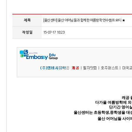
제 목
[울산센터] 울산 어머님들과 함께한 여름방학 연수캠프 오티 ★
작 성 일
15-07-17 18:23
캐공 
다가올 여름방학에 외국
단기간 영어실
울산센터는 초등학생
,
중학생을
대
울산 어머님들 사이