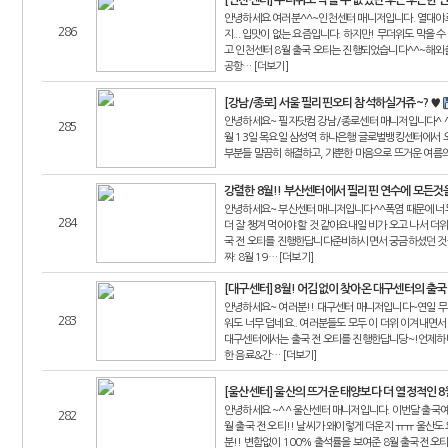
[인천센터] 무더위도 막을 수 없었던 후끈후끈한 
안녕하세요 여러분^^~인천센터 매니저입니다. 열대야로
286
지... 입맛이 없는 요즘입니다. 하지만! 무더위도 막을
고 인천센터 8월 출국 오티는 진행되었습니다^^~해외
공항… [더보기]
[강남/종로] 서울 필리핀오티 참석하실거쥬~? ♥
안녕하세요~ 필자닷컴 강남/종로센터 매니저입니다^ ^
285
월 13일 목요일 삼성역 하나은행 글로벌뱅킹센터에서 
부분들 말끔히 해결하고, 가뿐한 마음으로 뜨거운 여름의
강렬한 8월!! 부산센터에서 필리핀 연수에 모든
안녕하세요~ 부산센터 매니저입니다^^폭염 때문에 너
284
더 잘 챙겨 먹어야 할 것 같아요내일 비가 오고 나서 
국 전 오티를 진행한답니다준비하시면서 궁금하셨던 것
짜: 8월 19… [더보기]
[대구센터] 8월! 어김없이 찾아온 대구센터의 출
안녕하세요~ 여러분!! 대구센터 매니저입니다~연일 무더
283
워도 너무 덥네요.. 여러분들도 모두 이 더위 이겨내면
대구센터에서는 출국 전 오티를 진행한답니당~!언제하냐구
한 음료&간… [더보기]
[울산센터] 울산의 뜨거운 태양보다 더 열정적인
안녕하세요 ~^^ 울산센터 매니저입니다. 이번달 출국예
282
월 출국 전 오티!! 날씨가 왜이렇게 더운지 ㅠㅠ 울산
분!! 변함없이 100% 출석률을 보여준 8월 출국전 오티