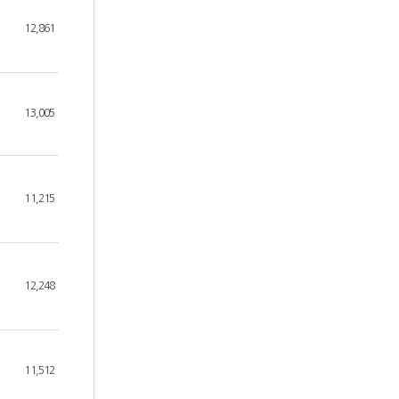
12,861
13,005
11,215
12,248
11,512