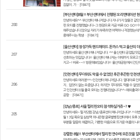
김없이..기… [더보기]
[부산센터]8월!! 부산센터에서 진행된 오리엔테이션 
안녕하세요^^ 부산센터 매니저입니다.지나가지 않을것 같던 
288
핀 오티를 진행했습니다~그 현장으로 지금 바로 GO GO!!
해주셨습니다.앉으실 자리가 부족하면 어떡하나 걱정했는데 
중해주시는 학생… [더보기]
[울산센터] 정성가득 핸드매이드 돈까스 먹고 울산의
안녕하세요 울산센터 매니저입니다. ^^ 울산센터 공업탑 맛
287
선호하는 맛집입니다!! 울산센터 매니저는 이때까지 모르고 
지고~! 바로~~!! 방문해보았습니다!! 울산대공원에서 간단
[인천센터] 무더위도 막을 수 없었던 후끈후끈한 인천센
안녕하세요 여러분^^~인천센터 매니저입니다. 열대야로 인해
286
지... 입맛이 없는 요즘입니다. 하지만! 무더위도 막을 수 
고 인천센터 8월 출국 오티는 진행되었습니다^^~해외출국
공항… [더보기]
[강남/종로] 서울 필리핀오티 참석하실거쥬~? ♥
안녕하세요~ 필자닷컴 강남/종로센터 매니저입니다^ ^ 이번
285
월 13일 목요일 삼성역 하나은행 글로벌뱅킹센터에서 오후 
부분들 말끔히 해결하고, 가뿐한 마음으로 뜨거운 여름의 나
강렬한 8월!! 부산센터에서 필리핀 연수에 모든것을 
안녕하세요~ 부산센터 매니저입니다^^폭염 때문에 너무너무