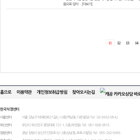
음으로 양지… [더보기]
11
12
13
14
홈으로
이용약관
개인정보취급방침
찾아오시는길
한국직영센터
서울센터
서울 강남구 테헤란로27길8, 10층(역삼동, 다온빌딩) Tel : 02-3482-0542
부산센터
부산시 부산진구 중앙대로 721-1, 5층(부전동) Tel : 051-808-0515
창원센터
경남 창원시 성산구 단정로 9,12층(상남동, 토토스빌딩) Tel : 055-282-9345