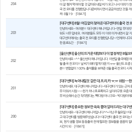
284
더 잘 챙겨 먹어야 할 것 같아요내일 비가 오고 나서 더위가
국 전 오티를 진행한답니다준비하시면서 궁금하셨던 것들 저
짜: 8월 19… [더보기]
[대구센터] 8월! 어김없이 찾아온 대구센터의 출국 전
안녕하세요~ 여러분!! 대구센터 매니저입니다~연일 무더위가 
283
워도 너무 덥네요.. 여러분들도 모두 이 더위 이겨내면서 잘
대구센터에서는 출국 전 오티를 진행한답니당~!언제하냐구요~?
한 음료&간… [더보기]
[울산센터] 울산의 뜨거운 태양보다 더 열정적인 8월
안녕하세요 ~^^ 울산센터 매니저입니다. 이번달 출국예정 여
282
월 출국 전 오티!! 날씨가 왜이렇게 더운지 ㅠㅠ 울산도 요
분!! 변함없이 100% 출석률을 보여준 8월 출국전 오티 시작
[대구센터] 녹아내릴것 같은 대.프.리.카 ㅠ.ㅠ 쉬원~~한
안녕하세요. 대구센터 매니저입니다~대구센터가 있는 근처 
281
무 더워서 시원~~~한거 하나 호로록하고 싶더라구욧 요즘 대
무 비슷해서 순간 착각했다는..빽다방 아니구요~ 빅다방이에
[대구센터] 중요한 정보만 쏙쏙 뽑아 알려드리는 대구센
안녕하세요~ 대구센터 매니저입니다^^*지난주 월요일!!대구
280
고 대구센터를 방문해주셨습니다!!대구센터 출국 전 오티는 매월
보, 현지 생활 정보 등등출국 전에 필요한 정보들을 꼼꼼히 
시간이 되… [더보기]