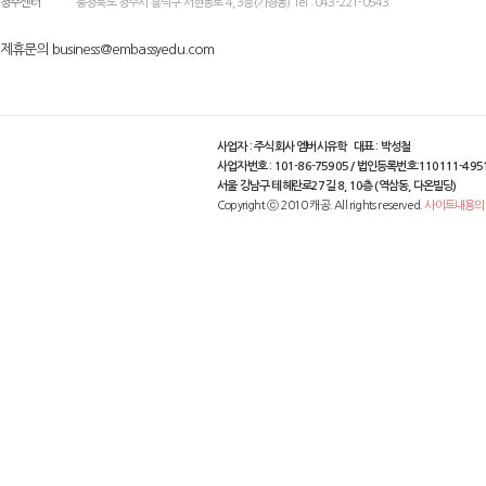
청주센터
충청북도 청주시 흥덕구 서현동로 4, 3층(가경동) Tel : 043-221-0543
제휴문의 business@embassyedu.com
사업자 : 주식회사 엠버시유학 대표 : 박성철
사업자번호 : 101-86-75905 / 법인등록번호:110111-495
서울 강남구 테헤란로27길 8, 10층 (역삼동, 다온빌딩)
Copyright ⓒ 2010 캐공. All rights reserved.
사이트내용의 