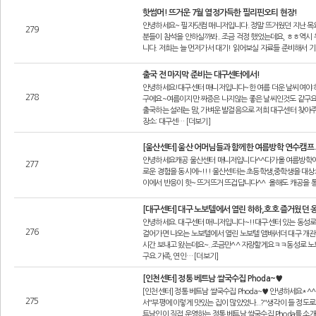
핫썸머! 뜨거운 7월 열정가득한 필리핀오티 현장!
안녕하세요~ 필자닷컴 매니저입니다. 정말 뜨거웠던 지난 목
279
분들이 참석을 안하실까봐.. 조금 걱정 했었는데요, ㅎㅎ역시
니다. 저희는 늘 먼저가서 대기! 읽어보실 자료들 준비해서 
출국 전 마지막 준비는 대구센터에서!
안녕하세요!대구센터 매니저입니다~한 여름 더운 날씨여야 하
278
구에요~여름이지만 짜증은 나지않는 좋은 날씨인것도 같구요^
출국하는 설레는 맘, 가벼운 발걸음으로 저희 대구센터 찾아주시면
장소: 대구센… [더보기]
[울산센터] 울산 어머님들과 함께한 여름방학 연수캠프
안녕하세요캐공 울산센터 매니저입니다^^다가올 여름방학에 외
277
로운 경험을 동시에~!!! 울산센터는 초등학생,중학생을 대
이에서 반응이 핫~ 뜨거뜨거 뜨겁답니다^^ 올해도 캐공을 통
[대구센터] 대구 노보텔에서 열린 하하,호호 즐거웠던 
안녕하세요. 대구센터 매니저입니다~!!대구센터 있는 동성
276
걸어가면 나오는 노보텔에서 열린 노보텔 앰배서더 대구 개관
시간 보내고 왔는데요~..조금만^^ 자랑할게요ㅋㅋ동성로 
구요.가족, 연인… [더보기]
[인천센터] 정통 베트남 쌀국수집 Phoda~♥
[인천센터] 정통 베트남 쌀국수집 Phoda~♥ 안녕하세요*
275
서"부평에 이렇게 맛있는 집이 많았었나...?"생각이 들 정
트남인이 직접 운영하는 정통 베트남 쌀국수집 Phoda를 소