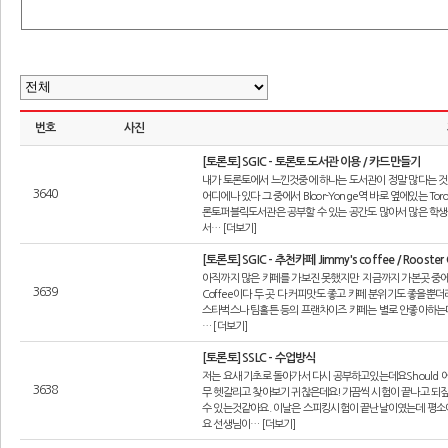
번호
사진
[토론토] SGIC - 토론토 도서관 이용 / 카드만들기
내가 토론토에서 느낀것중에 하나는 도서관이 정말 많다는 것
3640
어디에나 있다 그 중에서 Bloor-Yonge역 바로 옆에있는 Toron
론토퍼블릭도서관은 공부할 수 있는 공간도 많아서 많은 학생
서… [더보기]
[토론토] SGIC - 추천카페 Jimmy's coffee / Rooster
아직까지 많은 카페를 가보진 못했지만 지금까지 가본곳 중에 내가 가
3639
Coffee이다 두 곳 다 커피맛도 좋고 카페 분위기도 좋을
스타벅스나 팀홀튼 등의 프랜차이즈 카페는 별로 안좋아하는
… [더보기]
[토론토] SSLC - 수업방식
저는 요새 기초로 돌아가서 다시 공부하고있는데요Should
3638
무 헷갈리고 찾아보기 귀찮은데요!가끔씩 시험이 끝나고 되
수 있는것같아요. 이날은 스피킹시험이 끝난날이였는데 평소
요 선생님이… [더보기]