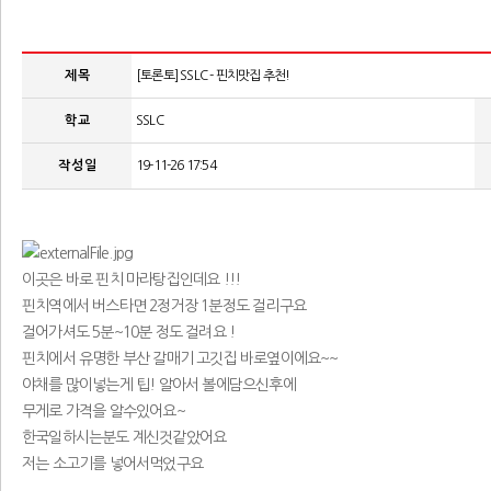
제 목
[토론토] SSLC - 핀치맛집 추천!
학 교
SSLC
작 성 일
19-11-26 17:54
이곳은 바로 핀치 마라탕집인데요 !!!
핀치역에서 버스타면 2정거장 1분정도 걸리구요
걸어가셔도 5분~10분 정도 걸려요 !
핀치에서 유명한 부산 갈매기 고깃집 바로옆이에요~~
야채를 많이넣는게 팁! 알아서 볼에담으신후에
무게로 가격을 알수있어요~
한국일하시는분도 계신것같았어요
저는 소고기를 넣어서먹었구요