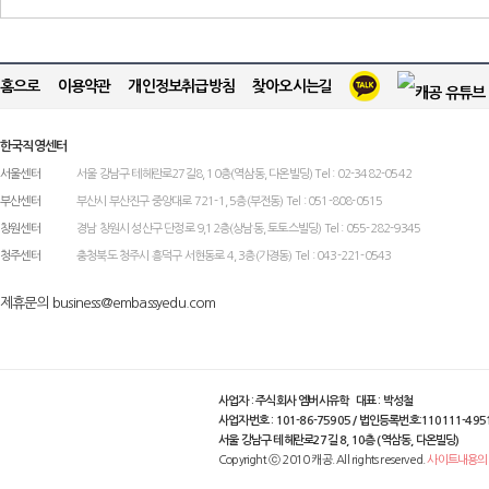
홈으로
이용약관
개인정보취급방침
찾아오시는길
한국직영센터
서울센터
서울 강남구 테헤란로27길8, 10층(역삼동, 다온빌딩) Tel : 02-3482-0542
부산센터
부산시 부산진구 중앙대로 721-1, 5층(부전동) Tel : 051-808-0515
창원센터
경남 창원시 성산구 단정로 9,12층(상남동, 토토스빌딩) Tel : 055-282-9345
청주센터
충청북도 청주시 흥덕구 서현동로 4, 3층(가경동) Tel : 043-221-0543
제휴문의 business@embassyedu.com
사업자 : 주식회사 엠버시유학 대표 : 박성철
사업자번호 : 101-86-75905 / 법인등록번호:110111-495
서울 강남구 테헤란로27길 8, 10층 (역삼동, 다온빌딩)
Copyright ⓒ 2010 캐공. All rights reserved.
사이트내용의 