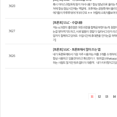
혹시 아이스크림트럭 뭔지 아시나용? 항상 밤낮으로 울리는
3628
처에 항상 점심시간에는 역앞에... 오후에는 공원쪽에서 
애기들이 우루루뛰어가더라구요 ㅎㅎ 어릴때 소독차를보며 뛰
[토론토] SSLC - 수업내용
저는 sc과정의 좋은점은 모든과정을 함께공부한다는게 장점
3627
는걸 받아적기도하고, 서로 발음이 정말 다 달라서그런지 
업까지 함께하고있어요. 수업시간에 휴대폰을 만지는걸 허락
기]
[토론토] SGIC - 토론토에서 많이 쓰는 앱
내가 토론토에와서 가장 자주 사용하는 어플 3개를 소개하려고
3626
항상 사용하고 있을것이라고 확신한다 1. 왓츠앱 (Whatsap
하는 사람도 많지만 왓츠앱이 더 대중적. 내가 타이핑치고있는
11
12
13
14