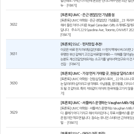
말안해도 가져간다 이번에 온곳은 던다스역주변은 꾀큰 펍인데
뉴… [더보기]
[토론토] UMC - 은근 괜찮았던 기념품점
[토론토] UMC 어학원 - 은근 괜찮았던 기념품점 _ 23 
3632
해서 들린 차이나 타운 Royal Canadian Gifts 소개
답니다. 주소지 229 Spadina Ave, Toronto, ON M5T 2E2
[더보기]
[토론토] SSLC - 핀치맛집 추천!
이곳은 바로 핀치 마라탕집인데요 !!!핀치역에서 버스타면 
3631
유명한 부산 갈매기 고깃집 바로옆이에요~~ 야채를 많이넣
는분도 계신것같았어요저는 소고기를 넣어서먹었구요 이건 저
선집… [더보기]
[토론토] UMC - 가장 먼저 가야할 곳..천원샵 달러스토
[토론토] UMC 어학원 - 천원샵 달러스토어 _ 22 미니소
3630
는 달라라마 샵이라고 생각해요. 수납용품, 문구용품, 다이소에서
도 될 것 같아요. 특히 저와같이 어차피 한국에 들고가지 않을
기]
[토론토] UMC - 셔틀버스 운영하는 Vaughan Mills 
[토론토] UMC 어학원 - 셔틀버스 운영하는 Vaughan Mil
3629
다. 룸메가 어디 가자고 해서 따라갔더니, 무료 셔틀버스를 
은 뭔지만 적으면 됩니다. 장소는 유니언 스테이션 근처에 있는
밀 … [더보기]
[토론토] SSLC - 아이스크림 트럭!