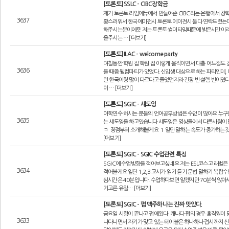
[토론토] SSLC - CIBC장학금
제가 토론토 라임에듀에서 만들어준 CIBC라는 은행에서 장
3637
황스러워서 한국에이전시 토론토 에이전시 둘다 연락드렸는데
해주시는분이에욧 저는 토론토 썸머타임때문에 밝은시간이라
을주시는 … [더보기]
[토론토] ILAC - welcome party
며칠동안 학원 집 학원 집 이렇게 움직이면서 대충 어느정도 
3636
을 때쯤 웰컴파티가 있었다. 신입생 대상으로 하는 파티인데, 
란 한국이랑 많이 다르다고 들었던지라 긴장 반 설렘 반이였다
이 … [더보기]
[토론토] SGIC - 섀도잉
어학연수 하시는 분들의 언어공부방법은 수없이 많아요 누구
3635
는 섀도잉을 하고있습니다 섀도잉은 영상들에서 다른사람이 
ㅋ 장점부터 소개해볼게요 1 일단 말하는 속도가 증가하는것
[더보기]
[토론토] SGIC - SGIC 수업관련 특징
SGIC에 수업방향을 적어보고싶네요 저는 ESL코스고 래벨
3634
적어볼게요 일단 1,2,3 교시가 읽기 듣기 문법 말하기 복
심시간은 40분입니다. 수업하다보면 알겠지만 70분씩 앉아서
기고른 유일… [더보기]
[토론토] SGIC - 펍 맥주하나는 진짜 맛있다.
금요일 시험이 끝나고 펍에왔다 캐나다 펍의 경우 홀직원이
3633
나다니면서 자기가 맞고 있는 테이블은 하나하나 접시까지 