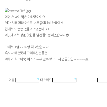
이건 저녁에 먹은 마라탕이에요...
제가 원래 마라소스를 너무좋아해서 한국에선
집에서도 종종 만들어먹었는데요 !
이곳에와서 정말 맛집을 발견한느낌이였습니다😍
그래서 1일 2마라탕 하고왔답니다 ......
혹시나 매운맛이 그리우신분들은
야채와 치즈어묵 치즈떡 두부 잔뜩넣고 드시면 꿀맛입니다~~~🙏
이름
패스워드