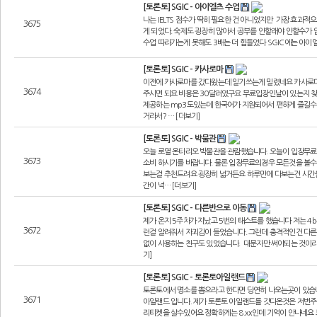
[토론토] SGIC - 아이엘츠 수업
나는 IELTS 점수가 딱히 필요한 건 아니었지만 가장 효과적
3675
게 되었다. 숙제도 굉장히 많아서 공부를 안할래야 안할수가 
수업 따라가는게 못해도 3배는 더 힘들었다 SGIC에는 아이엘
[토론토] SGIC - 카사로마
이전에 카사로마를 갔다왔는데 일기쓰는게 밀렸네요 카사로
3674
주시면 되요 비용은 30달러였구요 무료입장인날이 있는지 찾
제공하는 mp3도있는데 한국어가 지원되어서 편하게 즐길수
거라서? … [더보기]
[토론토] SGIC - 박물관
오늘 로열 온타리오 박물관을 관람했습니다. 오늘이 입장무
3673
소비 하시기를 바랍니다. 물론 입장무료의경우 모든것을 볼수
보는걸 추천드려요 굉장히 넓거든요 하루만에 다보는건 시간을
간이 넉… [더보기]
[토론토] SGIC - 다른반으로 이동
제가 온지 5주차가 지났고 5번의 태스트를 했습니다 저는 4b
3672
런걸 알려줘서 자괴감이 들었습니다. 그런데 충격적인건 다른
없이 사용하는 친구도 있었습니다. 대문자만 써야되는 것이라
기]
[토론토] SGIC - 토론토아일랜드
토론토에서 명소를 뽑으라고 한다면 당연히 나오는곳이 있습
3671
아일랜드 입니다. 제가 토론토 아일랜드를 갓다온것은 저번주
리티켓을 살수있어요 정확하게는 8.xx인데 기억이 안나네요