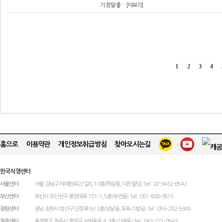
기 정말 좋… [더보기]
1
2
3
4
홈으로
이용약관
개인정보취급방침
찾아오시는길
한국직영센터
서울센터
서울 강남구 테헤란로27길8, 10층(역삼동, 다온빌딩) Tel : 02-3482-0542
부산센터
부산시 부산진구 중앙대로 721-1, 5층(부전동) Tel : 051-808-0515
창원센터
경남 창원시 성산구 단정로 9,12층(상남동, 토토스빌딩) Tel : 055-282-9345
청주센터
충청북도 청주시 흥덕구 서현동로 4, 3층(가경동) Tel : 043-221-0543