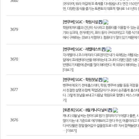
3680
것이라며, 뭐라 하길래 또 축제를 다녀왔습니다. 연간 150만
연, 다양한 음식을 즐기는 토론토의 대표적 행사로 141년의 전
[벤쿠버] SGIC - 학원시설
학원에 파티룸과 간단히 식사하고 컴퓨터를 이용할 수 있는 공
3679
기와 싱크대, 전자레인지, 포터 등이 구비되어있고 각종 식기류
에서 구매하는 것보다 저렴하다. 컴퓨터가 많이 있기 때문에 
[벤쿠버] SGIC - 레벨테스트
각 레벨이나 코스에 따라 다르겠지만 내가 속해있는 레벨 6는
3678
앞에서 프레젠테이션을 해야하는데 그나마 다행인 점은 5분 
반영되기 때문에 준비를 많이 해야한다. 꼭 외워서 해야하는 건
[더보기]
[벤쿠버] SGIC - 학원첫날
밴쿠버에 오기 전에 홈스테이, 학원, 밴쿠버 생활 등등 걱정
3677
서 친절한 설명과 함께 픽업담당자가 나와서 순조롭게 홈스테
다. 그렇게 첫날을 보내고 다음날 학원으로 향했다. 버스 스
기]
[토론토] SGIC - 8월 캐나다 날씨
캐나다 8월 날씨는 한마디로 뭔가 정의하기가 어렵다 물론,
3676
많이 타는 내 기준으로 얘기해보려고 한다 우선, 여름이라고
다 바닷물은 정말 들어갈수 없을정도로 너무 차서 깜짝놀랐다
… [더보기]