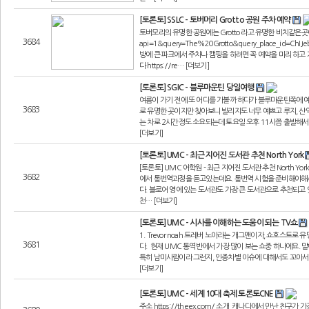
[토론토] SSLC - 토버머리 Grotto 공원 주차 예약
토버모리의 유명한 공원에는 Grotto 라고 유명한 비치같은곳이 있어요
3684
api=1&query=The%20Grotto&query_place_id=
방에 큰 파크에서 주차나 캠핑을 하려면 꼭 예약을 미리 하고
다 https://re… [더보기]
[토론토] SGIC - 블루마운틴 당일여행
여름이 가기 전에 또 어디를 가볼까 하다가 블루마운틴쪽에 
3683
로 유명한 곳이지만 찾아보니 빌리지도 너무 예쁘고 루지, 산
는 차로 2시간정도 소요되는데 토요일 오후 11시쯤 출발해
[더보기]
[토론토] UMC - 최근 지어진 도서관 추천 North York
[토론토] UMC 어학원 - 최근 지어진 도서관 추천 North York_33
3682
에서 통번역과정을 듣고있는데요. 통번역 시험을 준비해야해서
다. 블로어 영에 있는 도서관도 가장 큰 도서관으로 추천되고
천… [더보기]
[토론토] UMC - 시사를 이해하는 도움이 되는 TV쇼
1. Trevor noah 트레버 노아라는 개그맨이자, 쇼호스트
3681
다. 현재 UMC 통역반에서 가장 많이 보는 쇼중 하나에요. 말
특히 남미사람이라 그런지, 인종차별 이슈에 대해서도 꼬아서 
[더보기]
[토론토] UMC - 세계 10대 축제 토론토CNE
주소 https://theex.com/ 소개 캐나다에서 만난 친구