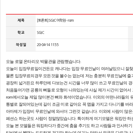
제 목
[토론토] SGIC 어학원 - rom
학 교
SGIC
작 성 일
20-04-14 11:55
오늘 로열 온타리오 박물관을 관람했습니다.
오늘이 입장무료일이건든요 캐나다는 입장 무료인날이 여러날있으니 잘찾
물론 입장무료의경우 모든것을 볼수는 없는데 저는 충분히 무료인날에 즐
굉장히 넓거든요 하루만에 다보는건 시간을 너무 많이 쓰고 무료인날의 경
처음들어가면 공룡의 뻐들로 모형이 나와있는데 사실 제가 시간이 없어서
rom에서오늘 제일 많이본건 뼈와 화석이였습니다. 이외의 어떤나라들의
틍별로 잘되어있는데 길이 조금 미로 같아요 꼭 맵을 가지고 다니기를 바라
아마제가 입장비 무료인날에 와서더 그런것 같습니다. 이외에 사람이 많
페션쇼 하는곳도 사람이 정말많았습니다. 특이하게 여기모델은 워킹만 하
오늘 본 모델들은 워킹하다가 중간에 춤을 추기도 하고 사람들과 인사하기
티비에서 볼때는 도도하게 걷기만 하는데 여기는 달라서 외국은 다르구나