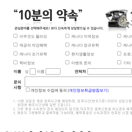
아무것도 몰라요
캐나다 지역정보
캐나
캐공의 막강혜택
캐나다 정규유학
캐나
캐나다 조기유학
현지생활정보
프로
학비정보
이벤트 문의
기타
이름
성
이름
연락처
문의
사항
개인정보 수집에 동의 [
개인정보취급방침보기
]