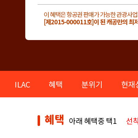
이 혜택은 항공권 판매가 가능한 관광사업
[제2015-000011호]이 된 캐공만의 최
ILAC
혜택
분위기
현재
혜택
아래 혜택중 택1
선착