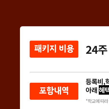
24주
패키지 비용
등록비,
아래
혜택
포함내역
*학교에 따라