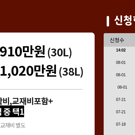
신청
신청수
910만원
(30L)
1,020만원
(38L)
학비,교재비포함+
 중 택1
 교재비 별도