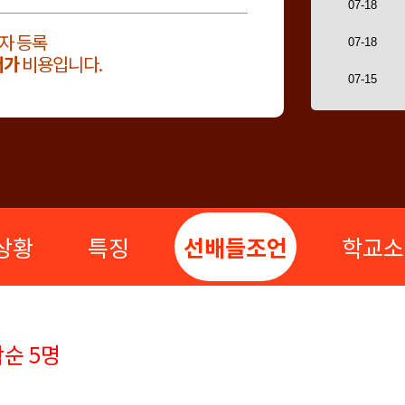
자 등록
저가
비용입니다.
상황
특징
선배들조언
학교소
순 5명