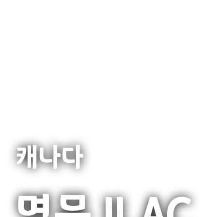
캐나다
명문 ILAC