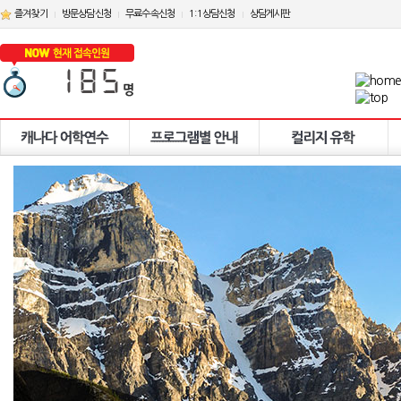
즐겨찾기
방문상담신청
무료수속신청
1:1상담신청
상담게시판