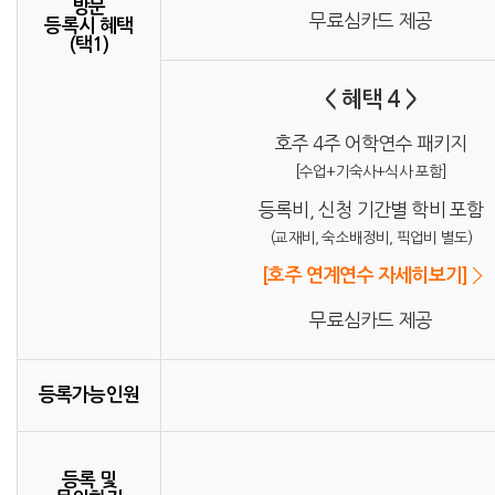
방문
무료심카드 제공
등록시 혜택
(택1)
< 혜택 4 >
호주 4주 어학연수 패키지
[수업+기숙사+식사 포함]
등록비, 신청 기간별 학비 포함
(교재비, 숙소배정비, 픽업비 별도)
[호주 연계연수 자세히보기]
무료심카드 제공
등록가능인원
등록 및