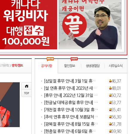
조기유학 >
방학캠프
공지사항
할인정보
생생경험담
사무실소식
[삼일절 휴무 안내] 3월 1일 휴…
146,373
[설 연휴 휴무 안내] 2023년 새…
148,011
[휴무 안내] 2022년 12월 31일 …
150,725
[한글날 대체공휴일 휴무 안내] …
153,779
[개천절 휴무 안내] 10월 3일 휴…
155,410
[추석 연휴 휴무 안내] 보름달처…
156,302
[광복절 휴무 안내] 8월 15일 휴…
161,786
[현충일 휴무 안내] 6월 6일 휴…
159,901