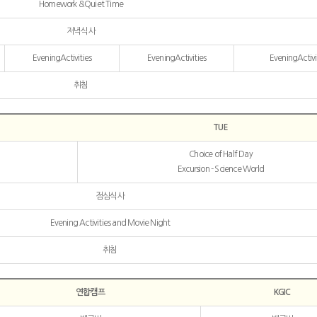
Homework &Quiet Time
저녁식사
EveningActivities
EveningActivities
EveningActivi
취침
TUE
Choice of Half Day
Excursion - Science World
점심식사
Evening Activities and Movie Night
취침
연합캠프
KGIC