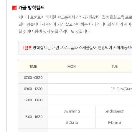
캐공 방학캠프
캐나다 토론토에 위치한 학교등에서 4주~3개월간의 집중 회화교육 프로
되어 있습니다.세계인이 가장 살고 싶어하는 나라 캐나다와 영어의 재미
할 것이며 평생 잊지 못할 추억이 될 것입니다.
방학캠프는 매년 프로그램과 스케쥴등이 변경되어 저희캐공으로
!참조
TIME
MON
TUE
07:00 - 08:30
09:00 - 12:00
ESL Class(Gram
12:00 - 13:00
Swimming
Jericho Beach
13:00 - 16:30
& Diving
R-Drama