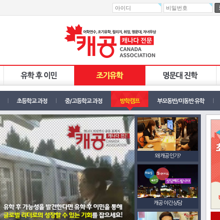
초등학교 과정
중/고등학교 과정
방학캠프
부모동반/미동반 유학
왜 캐공인가?
캐공 야간상담