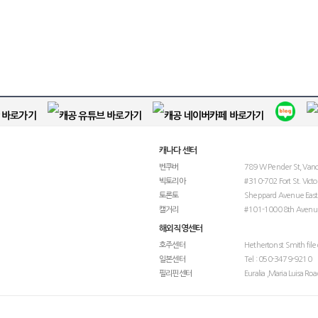
캐나다 센터
벤쿠버
789 W Pender St, Van
빅토리아
#310-702 Fort St. Victo
토론토
Sheppard Avenue East,
캘거리
#101-1000 8th Avenue
해외직영센터
호주센터
Hetherton st Smith file
일본센터
Tel : 050-3479-9210
필리핀센터
Euralia ,Maria Luisa Ro