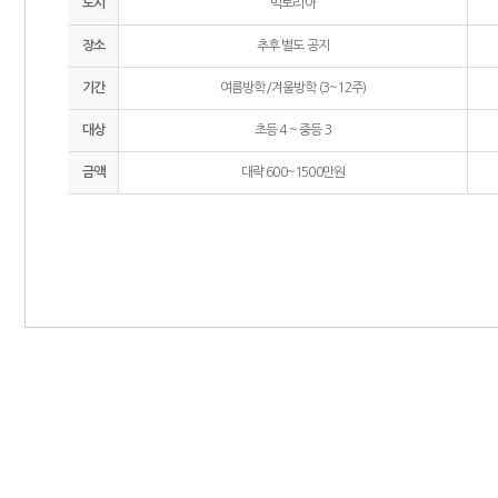
도시
빅토리아
장소
추후 별도 공지
기간
여름방학/겨울방학 (3~12주)
대상
초등 4 ~ 중등 3
금액
대략 600~1500만원