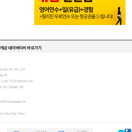
couver, BC V6C 2H1
ria, BC
 Suite 1520,Toronto, ON
 SW, Calgary, AB
d 4878 Australia Tel :
ad, Cebu City, Cebu