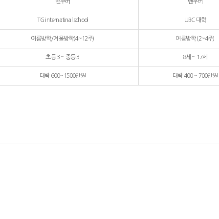
밴쿠버
밴쿠버
TG internatinal school
UBC 대학
여름방학/겨울방학(4~12주)
여름방학 (2~4주)
초등 3 ~ 중등 3
8세 ~ 17세
대략 600~1500만원
대략 400 ~ 700만원