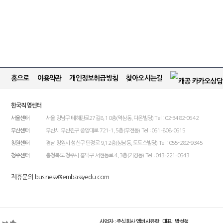
홈으로
이용약관
개인정보취급방침
찾아오시는길
한국직영센터
서울센터
서울 강남구 테헤란로27길8, 10층(역삼동, 다온빌딩) Tel : 02-3482-0542
부산센터
부산시 부산진구 중앙대로 721-1, 5층(부전동) Tel : 051-808-0515
창원센터
경남 창원시 성산구 단정로 9,12층(상남동, 토토스빌딩) Tel : 055-282-9345
청주센터
충청북도 청주시 흥덕구 서현동로 4, 3층(가경동) Tel : 043-221-0543
제휴문의 business@embassyedu.com
사업자 : 주식회사 엠버시유학 대표 : 박성철