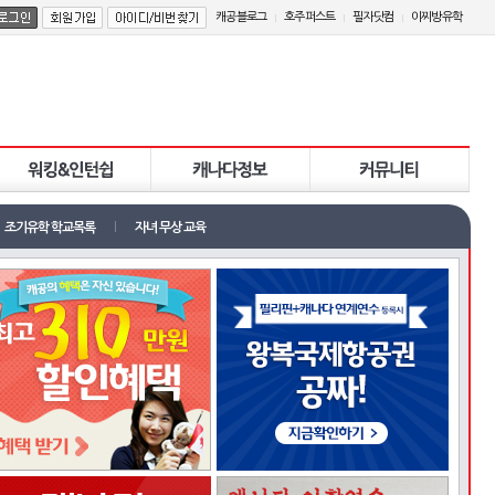
캐공블로그
호주퍼스트
필자닷컴
이찌방유학
조기유학 학교목록
자녀 무상 교육