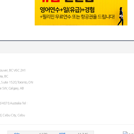
couver, BC V6C 2H1
ria, BC
 Suite 1520,Toronto, ON
 SW, Calgary, AB
d 4878 Australia Tel :
ad, Cebu City, Cebu