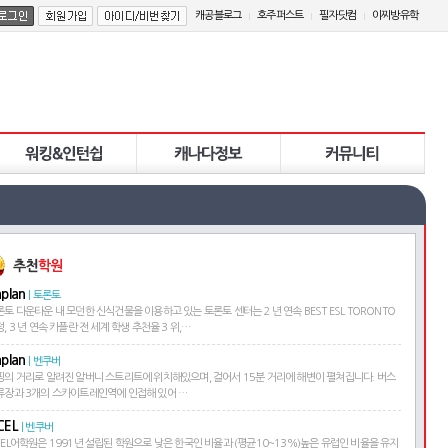
캐공블로그
호주퍼스트
필자닷컴
이찌방유학
aplan
| 토론토
토 다운타운 내 모던한 신식건물을 이용하고 있는 토론토 센터는 2 년 연속 BEST ESL TORONTO
, 3 년 연속 카플란 전 세계 학생 추천율 3 위,…
aplan
| 벤쿠버
핑의 거리로 알려진 알버니 스트리트에 위치해있으며, 걸어서 15분 거리에 해변이 펼쳐집니다. 버스
류장과 3개의 스카이트레인역에 인접해 있어 …
CEL
| 벤쿠버
CEL어학원은 1991년 설립된 학원으로 낮은 한국인 비율과 (평균10~13%)높은 유럽인 비율을 유지