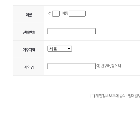
성
이름
이름
전화번호
거주지역
예)밴쿠버,캘거리
지역명
개인정보 보호에 동의 - 일대일