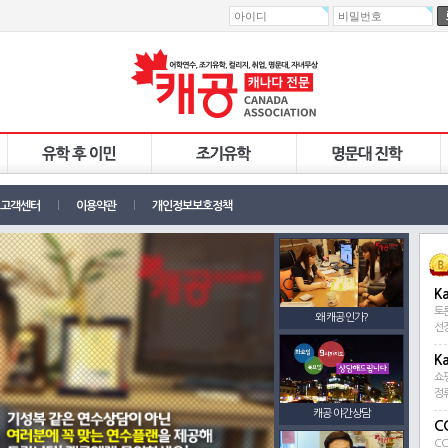
고객센터
이용약관
개인정보보호정책
K
토론
왜 캐공인가?
선정
K
쇼
정
캐공 야간상담
C
C