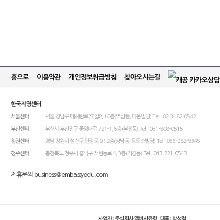
홈으로
이용약관
개인정보취급방침
찾아오시는길
한국직영센터
서울센터
서울 강남구 테헤란로27길8, 10층(역삼동, 다온빌딩) Tel : 02-3482-0542
부산센터
부산시 부산진구 중앙대로 721-1, 5층(부전동) Tel : 051-808-0515
창원센터
경남 창원시 성산구 단정로 9,12층(상남동, 토토스빌딩) Tel : 055-282-9345
청주센터
충청북도 청주시 흥덕구 서현동로 4, 3층(가경동) Tel : 043-221-0543
제휴문의 business@embassyedu.com
사업자 : 주식회사 엠버시유학 대표 : 박성철