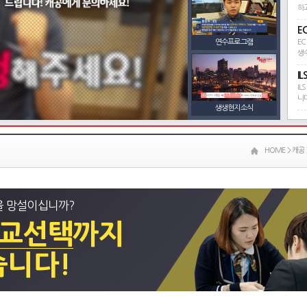
하
E
연수프로그램
E
생
IL
IL
니
생생현지소식
HOME > 캐공 
을 망설이십니까?
학교선택
까지
습니다!