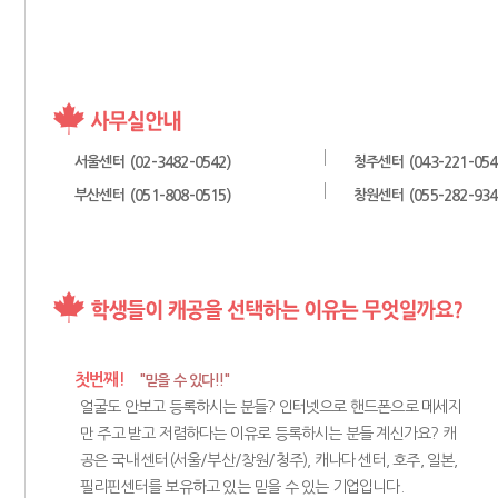
서울센터
청주센터
(02-3482-0542)
(043-221-054
부산센터
창원센터
(051-808-0515)
(055-282-934
첫번째!
"믿을 수 있다!!"
얼굴도 안보고 등록하시는 분들? 인터넷으로 핸드폰으로 메세지
만 주고 받고 저렴하다는 이유로 등록하시는 분들 계신가요? 캐
공은 국내 센터(서울/부산/창원/청주), 캐나다 센터, 호주, 일본,
필리핀센터를 보유하고 있는 믿을 수 있는 기업입니다.