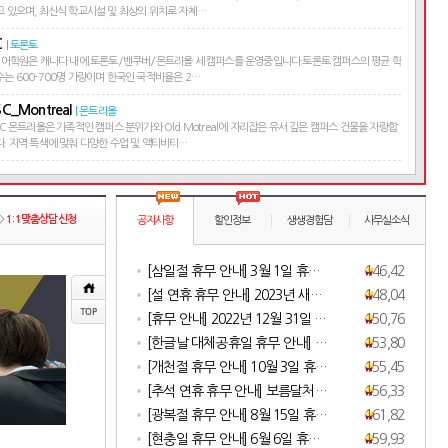
고 있으며, 최신식 학교시설 및 최상의 위치로 자체…
C
| 토론토
C 어학원은 캐나다 내에 토론토/밴쿠버/몬트리올 세 캠퍼스를 운영중입니다.토론토 캠퍼스의 평균 학
수는 600-700명 가량이며 한국인 국적비율은 2…
SC_Montreal
| 몬트리올
SC 몬트리올은 가족적인 캠퍼스 분위가와 Old Motreal에 자리잡은 유서 깊은 캠퍼스 건물을 자랑합
다. 지역 특색에 맞춰 다양한 수업 및 액티비티…
>
1:1맞춤상담신청
공지사항
할인정보
생생경험담
사무실소식
[삼일절 휴무 안내] 3월 1일 휴…
146,420
[설 연휴 휴무 안내] 2023년 새…
148,044
[휴무 안내] 2022년 12월 31일 …
150,763
[한글날 대체공휴일 휴무 안내] …
153,802
[개천절 휴무 안내] 10월 3일 휴…
155,454
[추석 연휴 휴무 안내] 보름달처…
156,332
[광복절 휴무 안내] 8월 15일 휴…
161,823
[현충일 휴무 안내] 6월 6일 휴…
159,938