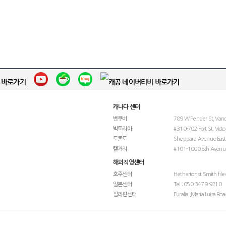
캐나다 센터
벤쿠버
789 W Pender St, Van
빅토리아
#310-702 Fort St. Victo
토론토
Sheppard Avenue East,
캘거리
#101-1000 8th Avenue
해외직영센터
호주센터
Hetherton st Smith file
일본센터
Tel : 050-3479-9210
필리핀센터
Euralia ,Maria Luisa Ro