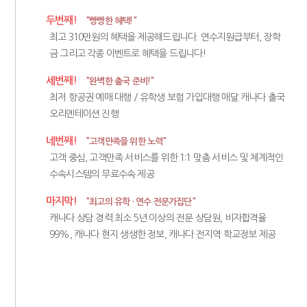
두번째!
"빵빵한 혜택!"
최고 310만원의 혜택을 제공해드립니다. 연수지원급부터, 장학
금 그리고 각종 이벤트로 혜택을 드립니다!
세번째!
"완벽한 출국 준비!"
최저 항공권 예매 대행 / 유학생 보험 가입대행 매달 캐나다 출국
오리엔테이션 진행
네번째!
"고객만족을 위한 노력"
고객 중심, 고객만족 서비스를 위한 1:1 맞춤 서비스 및 체계적인
수속시스템의 무료수속 제공
마지막!
"최고의 유학 · 연수 전문가집단"
캐나다 상담 경력 최소 5년 이상의 전문 상담원, 비자합격율
99%, 캐나다 현지 생생한 정보, 캐나다 전지역 학교정보 제공