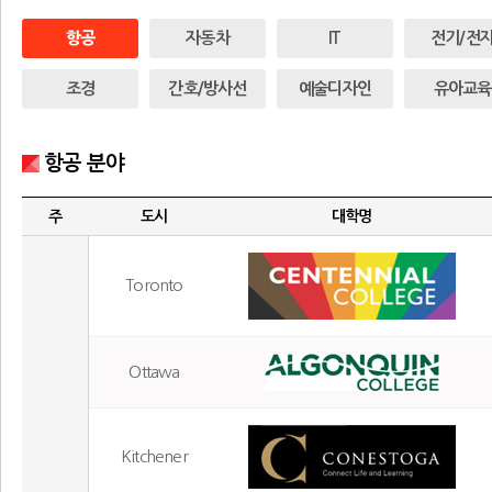
항공
자동차
IT
전기/전
조경
간호/방사선
예술디자인
유아교육
항공 분야
주
도시
대학명
Toronto
Ottawa
Kitchener