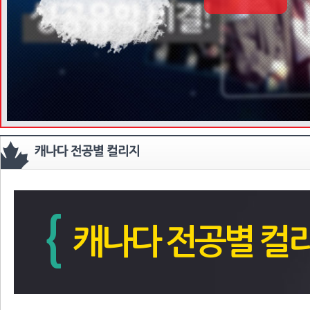
{
캐나다 전공별 컬