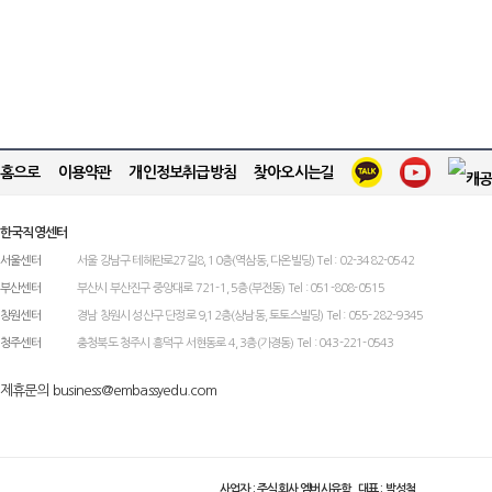
홈으로
이용약관
개인정보취급방침
찾아오시는길
한국직영센터
서울센터
서울 강남구 테헤란로27길8, 10층(역삼동, 다온빌딩) Tel : 02-3482-0542
부산센터
부산시 부산진구 중앙대로 721-1, 5층(부전동) Tel : 051-808-0515
창원센터
경남 창원시 성산구 단정로 9,12층(상남동, 토토스빌딩) Tel : 055-282-9345
청주센터
충청북도 청주시 흥덕구 서현동로 4, 3층(가경동) Tel : 043-221-0543
제휴문의 business@embassyedu.com
사업자 : 주식회사 엠버시유학 대표 : 박성철