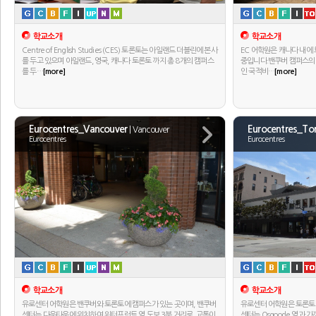
학교소개
학교소개
Centre of English Studies (CES) 토론토는 아일랜드 더블린에 본사
EC 어학원은 캐나다 내에
를 두고 있으며 아일랜드, 영국, 캐나다 토론토 까지 총 8개의 캠퍼스
중입니다.밴쿠버 캠퍼스의 
를 두…
[more]
인 국적비…
[more]
Eurocentres_Vancouver
Eurocentres_To
| Vancouver
Eurocentres
Eurocentres
학교소개
학교소개
유로센터 어학원은 밴쿠버와 토론토에 캠퍼스가 있는 곳이며, 밴쿠버
유로센터 어학원은 토론토
센터는 다운타운에 위치하여 워터프런트 역 도보 3분 거리로, 교통이
센터는 Osgoode 역과 