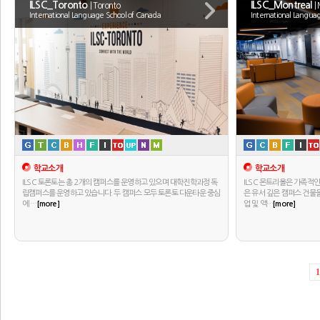
ILSC_Toronto
ILSC_Montreal
| Toronto
|
International Language School of Canada
International Langua
학교소개
학교소개
ILSC 토론토는 총 2개의 캠퍼스를 운영하고 있으며 대학진학과정 독
ILSC 몬트리올은 가족적인 
립캠퍼스를 운영하고 있습니다. 두 캠퍼스 모두 토론토 다운타운 중심
은 유서 깊은 캠퍼스 건물
에 …
[more]
업 및 액…
[more]
1