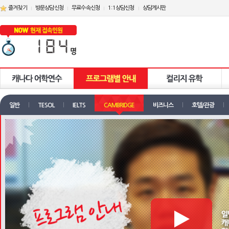
즐겨찾기
방문상담신청
무료수속신청
1:1상담신청
상담게시판
일반
TESOL
IELTS
CAMBRIDGE
비즈니스
호텔/관광