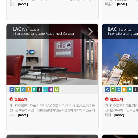
편리…
[more]
비율이 …
[more]
ILAC
ILAC
| Vancouver
| Toronto
International Language Academy of Canada
International langu
학교소개
학교소개
캐나다어학연수 대표 기관인 ILAC 어학원은 밴쿠버와 토론토 등 여러
캐나다어학연수 대표 기관인
센터를 보유하고 있고, 전체 5천명이 넘는 학생들이 재학하고 있는 캐
센터를 보유하고 있고 전체
나다…
[more]
나다 …
[more]