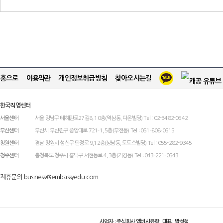
홈으로
이용약관
개인정보취급방침
찾아오시는길
한국직영센터
서울센터
서울 강남구 테헤란로27길8, 10층(역삼동, 다온빌딩) Tel : 02-3482-0542
부산센터
부산시 부산진구 중앙대로 721-1, 5층(부전동) Tel : 051-808-0515
창원센터
경남 창원시 성산구 단정로 9,12층(상남동, 토토스빌딩) Tel : 055-282-9345
청주센터
충청북도 청주시 흥덕구 서현동로 4, 3층(가경동) Tel : 043-221-0543
제휴문의 business@embassyedu.com
사업자 : 주식회사 엠버시유학 대표 : 박성철