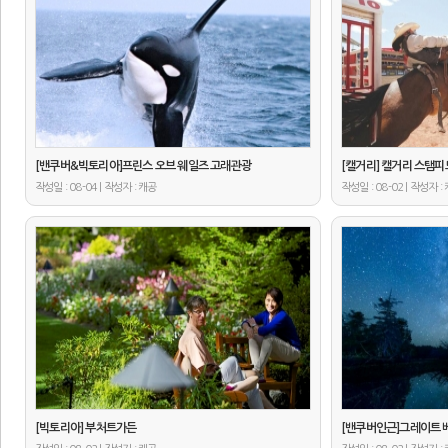
[밴쿠버&빅토리아]프린스 오브 웨일즈 고래관광
[캘거리] 캘거리 스탬
작성일 : 08-04 | 작성자 :
작성일 : 08-02 | 작성자 :
캐공
[빅토리아] 부처트가든
[밴쿠버인근]그레이트 