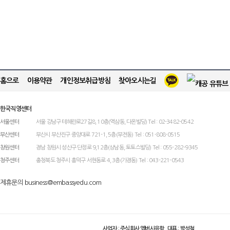
홈으로
이용약관
개인정보취급방침
찾아오시는길
한국직영센터
서울센터
서울 강남구 테헤란로27길8, 10층(역삼동, 다온빌딩) Tel : 02-3482-0542
부산센터
부산시 부산진구 중앙대로 721-1, 5층(부전동) Tel : 051-808-0515
창원센터
경남 창원시 성산구 단정로 9,12층(상남동, 토토스빌딩) Tel : 055-282-9345
청주센터
충청북도 청주시 흥덕구 서현동로 4, 3층(가경동) Tel : 043-221-0543
제휴문의 business@embassyedu.com
사업자 : 주식회사 엠버시유학 대표 : 박성철