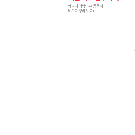
캐나다어학연수 등록시
비자대행비 무료!