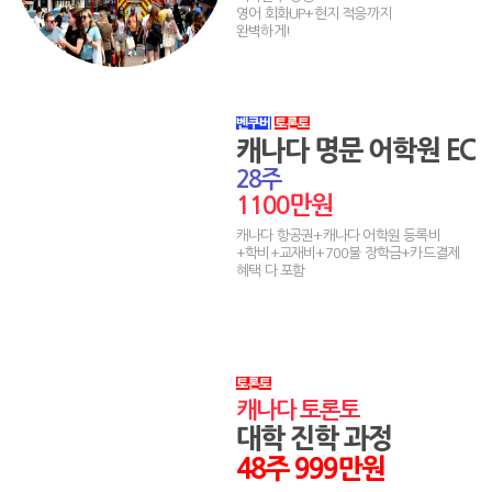
영어 회화UP+현지 적응까지
완벽하게!
캐나다 명문 어학원 EC
28주
1100만원
캐나다 항공권+캐나다 어학원 등록비
+학비+교재비+700불 장학금+카드결제
혜택 다 포함
캐나다 토론토
대학 진학 과정
48주 999만원