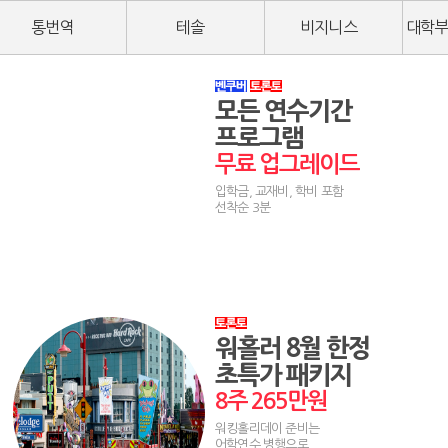
통번역
테솔
비지니스
대학부
모든 연수기간
프로그램
무료 업그레이드
입학금, 교재비, 학비 포함
선착순 3분
워홀러 8월 한정
초특가 패키지
8주 265만원
워킹홀리데이 준비는
어학연수 병행으로