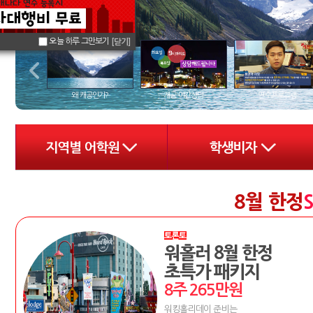
오늘 하루 그만보기
[닫기]
왜 캐공인가?
캐공 야간상담
연수프로그램
8월 한정
S
워홀러 8월 한정
초특가 패키지
8주 265만원
워킹홀리데이 준비는