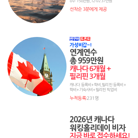
8주 158만원,12주237만원
선착순 3분에게 제공
가성비갑~!
연계연수
총 959만원
캐나다 6개월 +
필리핀 3개월
캐나다 등록비+학비,필리핀 등록비+
학비+기숙사비+필리핀 픽업비
누적등록:
231명
2026년 캐나다
워킹홀리데이 비자
지금 바로 접수하세요!