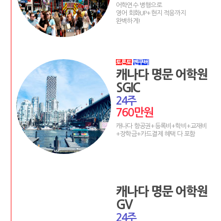
어학연수 병행으로
영어 회화UP+현지 적응까지
완벽하게!
캐나다 명문 어학원
SGIC
24주
760만원
캐나다 항공권+등록비+학비+교재비
+장학금+카드결제 혜택 다 포함
캐나다 명문 어학원
GV
24주