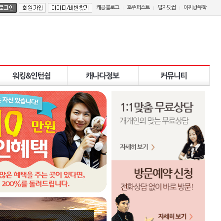
캐공블로그
호주퍼스트
필자닷컴
이찌방유학