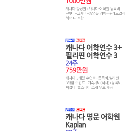
1000만원
캐나다 항공권+캐나다 어학원 등록비
+학비+교재비+800불 장학금+카드결제
혜택 다 포함
캐나다 어학연수 3+
필리핀 어학연수 3
24주
759만원
캐나다 3개월 수업료+등록비,필리핀
3개월 수업료+기숙사비(식사)+등록비,
픽업비, 홈스테이 소개 무료 제공
캐나다 명문 어학원
Kaplan