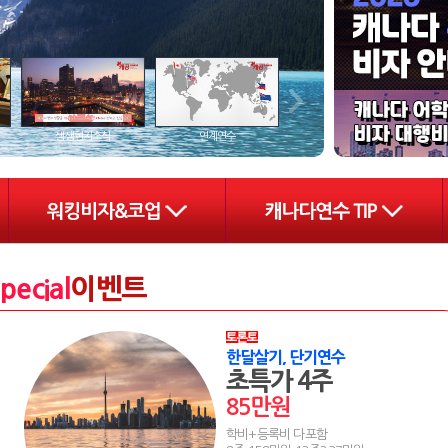
생생현지소식
연계연수
pecial
이벤트
한달살기, 단기연수
초특가 4주
85만원
학비+등록비 다포함