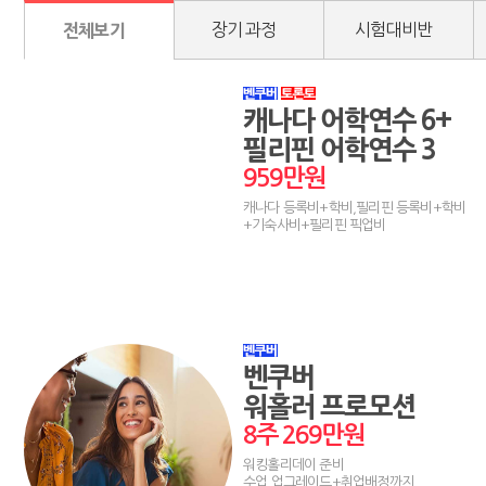
장기 과정
시험대비반
전체보기
캐나다 어학연수 6+
필리핀 어학연수 3
959만원
캐나다 등록비+학비,필리핀 등록비+학비
+기숙사비+필리핀 픽업비
벤쿠버
워홀러 프로모션
8주 269만원
워킹홀리데이 준비
수업 업그레이드+취업배정까지