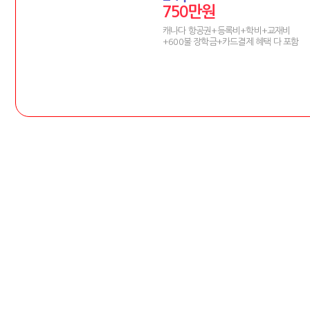
750만원
캐나다 항공권+등록비+학비+교재비
+600불 장학금+카드결제 혜택 다 포함