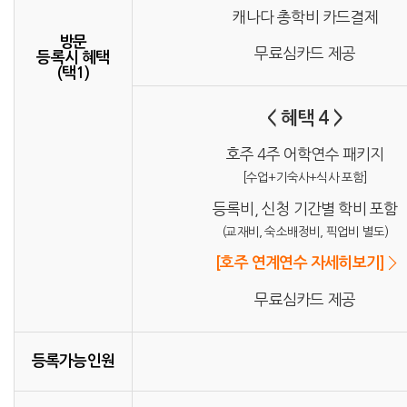
캐나다 총학비 카드결제
방문
무료심카드 제공
등록시 혜택
(택1)
< 혜택 4 >
호주 4주 어학연수 패키지
[수업+기숙사+식사 포함]
등록비, 신청 기간별 학비 포함
(교재비, 숙소배정비, 픽업비 별도)
[호주 연계연수 자세히보기]
무료심카드 제공
등록가능인원