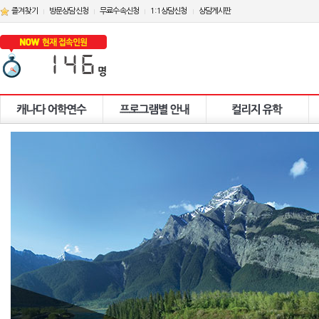
즐겨찾기
방문상담신청
무료수속신청
1:1상담신청
상담게시판