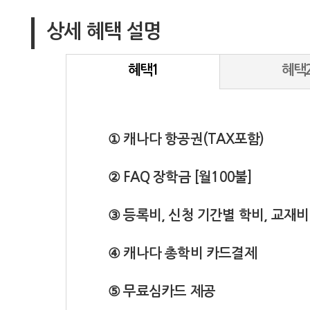
상세 혜택 설명
혜택1
혜택
① 캐나다 항공권(TAX포함)
② FAQ 장학금 [월100불]
③ 등록비, 신청 기간별 학비, 교재비
④ 캐나다 총학비 카드결제
⑤ 무료심카드 제공