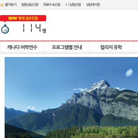
즐겨찾기
방문상담신청
무료수속신청
1:1상담신청
상담게시판