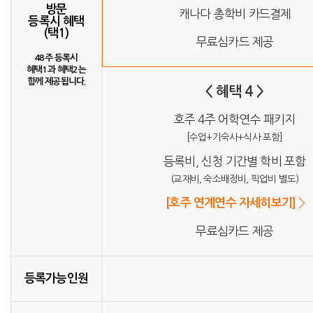
방문
캐나다 총학비 카드결제
등록시 혜택
(택1)
무료심카드 제공
48주 등록시
혜택1과 혜택2는
함께 제공됩니다.
< 혜택 4 >
호주 4주 어학연수 패키지
[수업+기숙사+식사 포함]
등록비, 신청 기간별 학비 포함
(교재비, 숙소배정비, 픽업비 별도)
[호주 연계연수 자세히보기]
무료심카드 제공
등록가능인원