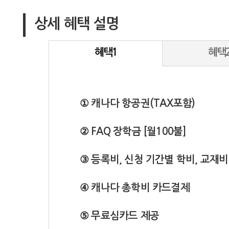
상세 혜택 설명
혜택1
혜택
① 캐나다 항공권(TAX포함)
② FAQ 장학금 [월100불]
③ 등록비, 신청 기간별 학비, 교재비
④ 캐나다 총학비 카드결제
⑤ 무료심카드 제공