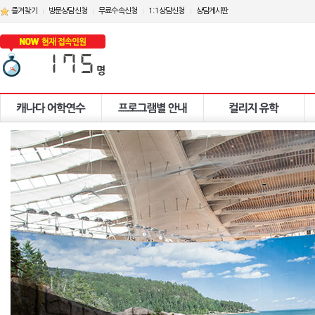
즐겨찾기
방문상담신청
무료수속신청
1:1상담신청
상담게시판