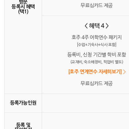
방문
무료심카드 제공
등록시 혜택
(택1)
< 혜택 4 >
호주 4주 어학연수 패키지
[수업+기숙사+식사 포함]
등록비, 신청 기간별 학비 포함
(교재비, 숙소배정비, 픽업비 별도)
[호주 연계연수 자세히보기]
무료심카드 제공
등록가능인원
등록 및