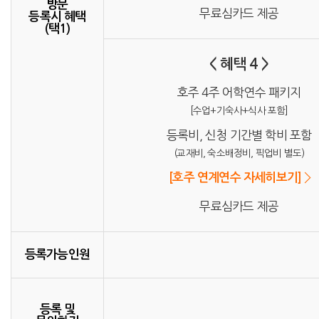
방문
무료심카드 제공
등록시 혜택
(택1)
< 혜택 4 >
호주 4주 어학연수 패키지
[수업+기숙사+식사 포함]
등록비, 신청 기간별 학비 포함
(교재비, 숙소배정비, 픽업비 별도)
[호주 연계연수 자세히보기]
무료심카드 제공
등록가능인원
등록 및