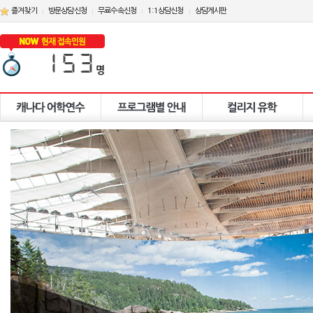
즐겨찾기
방문상담신청
무료수속신청
1:1상담신청
상담게시판