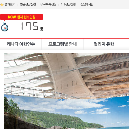
즐겨찾기
방문상담신청
무료수속신청
1:1상담신청
상담게시판