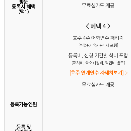
방문
무료심카드 제공
등록시 혜택
(택1)
< 혜택 4 >
호주 4주 어학연수 패키지
[수업+기숙사+식사 포함]
등록비, 신청 기간별 학비 포함
(교재비, 숙소배정비, 픽업비 별도)
[호주 연계연수 자세히보기]
무료심카드 제공
등록가능인원
등록 및