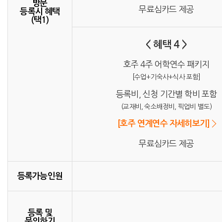
방문
무료심카드 제공
등록시 혜택
(택1)
< 혜택 4 >
호주 4주 어학연수 패키지
[수업+기숙사+식사 포함]
등록비, 신청 기간별 학비 포함
(교재비, 숙소배정비, 픽업비 별도)
[호주 연계연수 자세히보기]
무료심카드 제공
등록가능인원
등록 및
문의하기