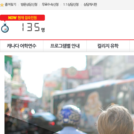
즐겨찾기
방문상담신청
무료수속신청
1:1상담신청
상담게시판