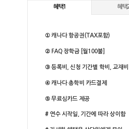
혜택1
혜택
① 캐나다 항공권(TAX포함)
② FAQ 장학금 [월100불]
③ 등록비, 신청 기간별 학비, 교재비
④ 캐나다 총학비 카드결제
⑤ 무료심카드 제공
# 연수 시작일, 기간에 따라 상이함