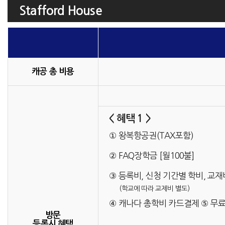
Stafford House
캐공 총 비용
< 혜택 1 >
① 왕복항공권(TAX포함)
② FAQ장학금 [월100불]
③ 등록비, 신청 기간별 학비, 교재
(학교에 따라 교제비 별도)
④ 캐나다 총학비 카드결제 ⑤ 무
방문
등록시 혜택