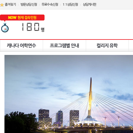
즐겨찾기
방문상담신청
무료수속신청
1:1상담신청
상담게시판