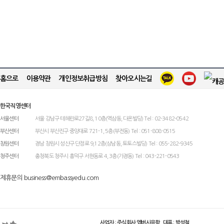
홈으로
이용약관
개인정보취급방침
찾아오시는길
한국직영센터
서울센터
서울 강남구 테헤란로27길8, 10층(역삼동, 다온빌딩) Tel : 02-3482-0542
부산센터
부산시 부산진구 중앙대로 721-1, 5층(부전동) Tel : 051-808-0515
창원센터
경남 창원시 성산구 단정로 9,12층(상남동, 토토스빌딩) Tel : 055-282-9345
청주센터
충청북도 청주시 흥덕구 서현동로 4, 3층(가경동) Tel : 043-221-0543
제휴문의 business@embassyedu.com
사업자 : 주식회사 엠버시유학 대표 : 박성철