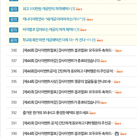
최고 310만원 캐공만의 파격혜택!! (1)
캐나다어학연수 "왜 캐공이어야 하는가!!!" (1)
비자별로 알아보는 캐공의 파격 혜택!! (1)
학교등록만 하면 캐공혜택은 더욱 더~ 커 진다~!!! (1)
398
[제46회 감사이벤트발표] 감사이벤트 결과발표! 모두모두 축하드…
397
[제46회 감사이벤트마감] 감사이벤트가 종료되었습니다
396
[제46회감사이벤트공지] 간단하게 응모하고 대박행운의 주인공이…
395
[제44회 감사이벤트시상] 감사이벤트 영광의 얼굴들을 만나보세…
394
[제45회 감사이벤트발표] 감사이벤트 결과발표! 모두모두 축하드…
393
[제45회 감사이벤트마감] 감사이벤트가 종료되었습니다
392
즐거운 한가위 보내시고 풍성한 혜택도 받으세요
391
[제45회 감사이벤트 공지] 간단하게 응모하고 대박행운의 주인공…
390
[제44회 감사이벤트발표] 감사이벤트 결과발표! 모두모두 축하드…