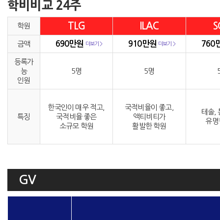
학비비교 24주
TLG
ILAC
S
학원
690만원
910만원
760
금액
더보기 >
더보기 >
등록가
능
5명
5명
인원
한국인이 매우 적고,
국적비율이 좋고,
테솔,
특징
국적비율 좋은
액티비티가
유명
소규모 학원
활발한 학원
GV