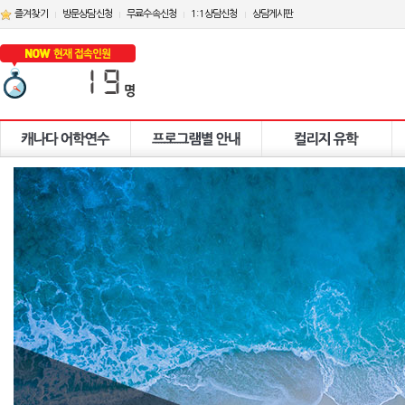
즐겨찾기
방문상담신청
무료수속신청
1:1상담신청
상담게시판