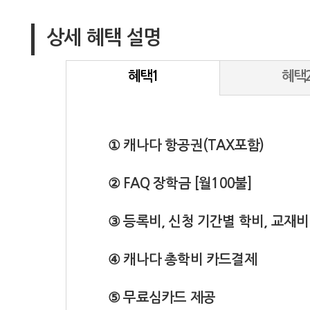
상세 혜택 설명
혜택1
혜택
① 캐나다 항공권(TAX포함)
② FAQ 장학금 [월100불]
③ 등록비, 신청 기간별 학비, 교재비
④ 캐나다 총학비 카드결제
⑤ 무료심카드 제공