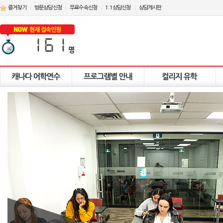
즐겨찾기
방문상담신청
무료수속신청
1:1상담신청
상담게시판