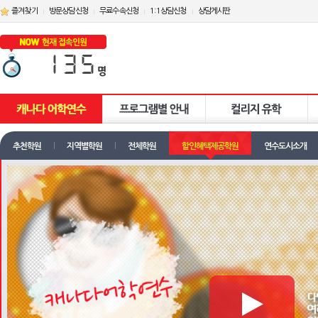
즐겨찾기
방문상담신청
무료수속신청
1:1상담신청
상담게시판
추천학원
지역별학원
전체학원
할인혜택제공학원
연수도시소개