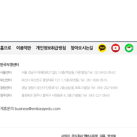
홈으로
이용약관
개인정보취급방침
찾아오시는길
한국직영센터
서울센터
서울 강남구 테헤란로27길8, 10층(역삼동, 다온빌딩) Tel : 02-3482-0542
부산센터
부산시 부산진구 중앙대로 721-1, 5층(부전동) Tel : 051-808-0515
창원센터
경남 창원시 성산구 단정로 9,12층(상남동, 토토스빌딩) Tel : 055-282-9345
청주센터
충청북도 청주시 흥덕구 서현동로 4, 3층(가경동) Tel : 043-221-0543
제휴문의 business@embassyedu.com
사업자 : 주식회사 엠버시유학 대표 : 박성철