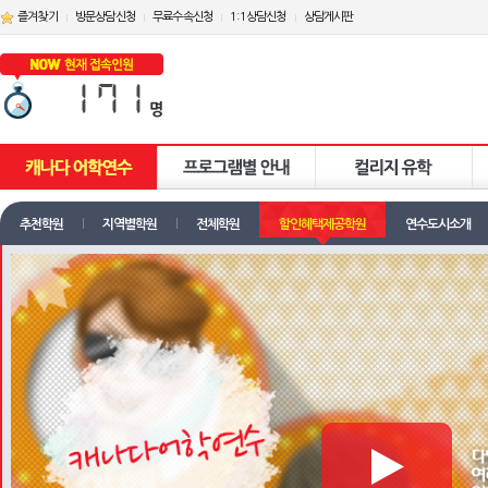
즐겨찾기
방문상담신청
무료수속신청
1:1상담신청
상담게시판
추천학원
지역별학원
전체학원
할인혜택제공학원
연수도시소개