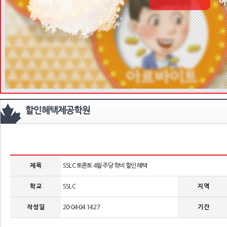
제 목
SSLC 토론토 4월 주당 학비 할인 혜택
학 교
SSLC
지 역
작 성 일
20-04-04 14:27
기 간