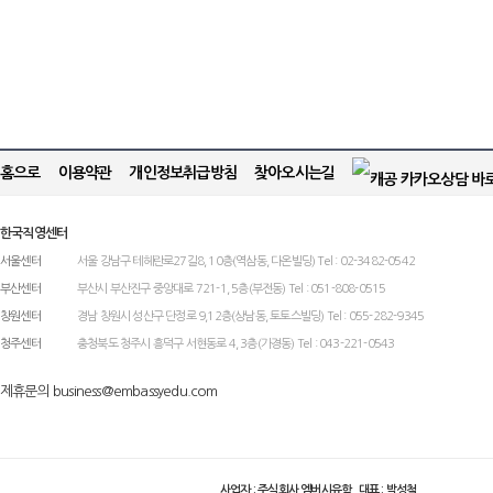
홈으로
이용약관
개인정보취급방침
찾아오시는길
한국직영센터
서울센터
서울 강남구 테헤란로27길8, 10층(역삼동, 다온빌딩) Tel : 02-3482-0542
부산센터
부산시 부산진구 중앙대로 721-1, 5층(부전동) Tel : 051-808-0515
창원센터
경남 창원시 성산구 단정로 9,12층(상남동, 토토스빌딩) Tel : 055-282-9345
청주센터
충청북도 청주시 흥덕구 서현동로 4, 3층(가경동) Tel : 043-221-0543
제휴문의 business@embassyedu.com
사업자 : 주식회사 엠버시유학 대표 : 박성철