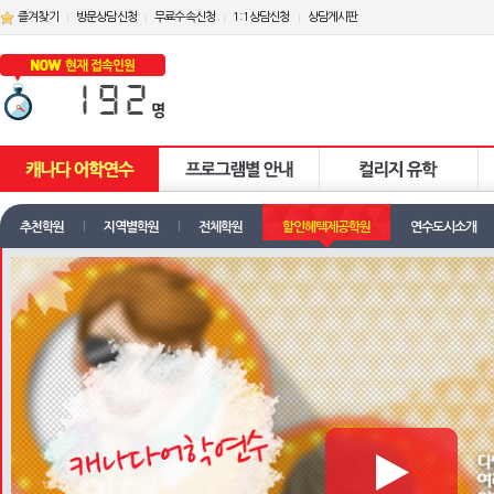
즐겨찾기
방문상담신청
무료수속신청
1:1상담신청
상담게시판
추천학원
지역별학원
전체학원
할인혜택제공학원
연수도시소개