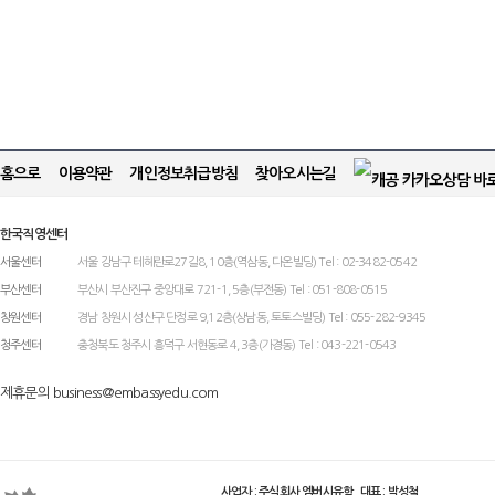
홈으로
이용약관
개인정보취급방침
찾아오시는길
한국직영센터
서울센터
서울 강남구 테헤란로27길8, 10층(역삼동, 다온빌딩) Tel : 02-3482-0542
부산센터
부산시 부산진구 중앙대로 721-1, 5층(부전동) Tel : 051-808-0515
창원센터
경남 창원시 성산구 단정로 9,12층(상남동, 토토스빌딩) Tel : 055-282-9345
청주센터
충청북도 청주시 흥덕구 서현동로 4, 3층(가경동) Tel : 043-221-0543
제휴문의 business@embassyedu.com
사업자 : 주식회사 엠버시유학 대표 : 박성철