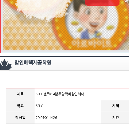
제 목
SSLC 벤쿠버 4월 주당 학비 할인 혜택
학 교
SSLC
지 역
작 성 일
20-04-04 14:26
기 간