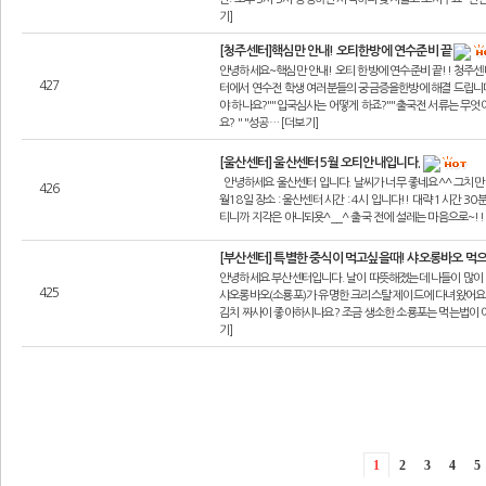
기]
[청주센터]핵심만 안내! 오티한방에 연수준비 끝
안녕하세요~핵심만 안내! 오티 한방에 연수준비 끝!! 청주센터
427
터에서 연수전 학생 여러분들의 궁금증을한방에 해결 드립니다
야 하나요?""입국심사는 어떻게 하죠?""출국전 서류는 무엇이
요? " "성공… [더보기]
[울산센터] 울산센터 5월 오티안내입니다.
안녕하세요 울산센터 입니다. 날씨가 너무 좋네요^^ 그치만 
426
월18일 장소 : 울산센터 시간 : 4시 입니다!! 대략 1시간 
티니까 지각은 아니되욧^__^ 출국 전에 설레는 마음으로~!!
[부산센터] 특별한 중식이 먹고싶을때! 샤오롱바오 먹
안녕하세요 부산센터입니다. 날이 따뜻해졌는데 나들이 많이
425
샤오롱바오(소룡포)가 유명한 크리스탈 제이드에 다녀왔어요
김치 짜사이 좋아하시나요? 조금 생소한 소룡포는 먹는법이 
기]
1
2
3
4
5