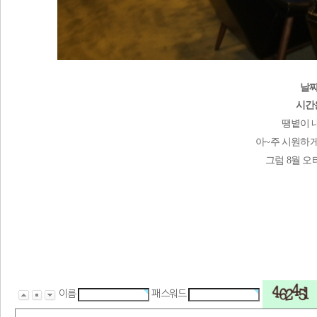
날짜
시간
땡볕이 
아~주 시원하게
그럼 8월 오
이름
패스워드