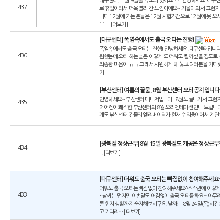
대구센터,11월 9일 출국 오티 있어요^^ 안녕하세요. 대구
437
로 휴일이라서 더욱 빨리 간 느낌이에요~ 가을이 와서 그런지
니다.12월에 가는 분들은 12월 시험기간으로 12월에 못 오
11… [더보기]
[대구센터] 폭염속에서도 출국 오티는 진행!
폭염속에서도 출국 오티는 진행! 안녕하세요. 대구센터입니다~ 
436
원했는데 오티 하는 날은 이렇게 또 더워도 될까 싶을 정도로
죄송한 마음이 ㅠ.ㅠ 그래서 시원하게 해 놓고 여러분을 기다
기]
[부산센터] 여름의 끝물, 8월 부산센터 오티 공지입니
안녕하세요~ 부산센터 매니저입니다. 8월도 끝나가서 그런지
435
에어컨이 쾌적한 부산센터의 8월 오리엔테이션 안내 드립니다 장
게도 부산센터 건물의 엘리베이터가 현재 수리중이어서 계단으
[광복절 정상근무] 8월 15일 광복절도 캐공은 정상근
434
. [더보기]
[대구센터] 더워도 출국 오티는 빠짐없이 참여해주세요
더워도 출국 오티는 빠짐없이 참여해주세요^^ 작년에 이렇게
433
~날씨는 덥지만 이번달도 어김없이 출국 오티를 해요~ 아무
론 현지 생활까지 숙지해보시구요. 날짜는 8월 24일(목)시
고 기다리… [더보기]