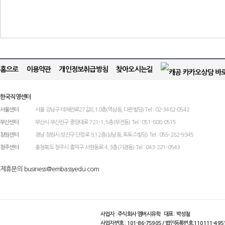
홈으로
이용약관
개인정보취급방침
찾아오시는길
한국직영센터
서울센터
서울 강남구 테헤란로27길8, 10층(역삼동, 다온빌딩) Tel : 02-3482-0542
부산센터
부산시 부산진구 중앙대로 721-1, 5층(부전동) Tel : 051-808-0515
창원센터
경남 창원시 성산구 단정로 9,12층(상남동, 토토스빌딩) Tel : 055-282-9345
청주센터
충청북도 청주시 흥덕구 서현동로 4, 3층(가경동) Tel : 043-221-0543
제휴문의 business@embassyedu.com
사업자 : 주식회사 엠버시유학 대표 : 박성철
사업자번호 : 101-86-75905 / 법인등록번호:110111-495