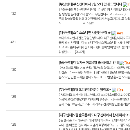
[부산센터] 부산센터에서 7월 오티 안내 드립니다
안녕하세요! 부산센터 매니저입니다.장마가 시작되었네요~ 
432
릴 쨍쨍한 필리핀 오티 들으러! 부산센터로 고고고~~ ☞ >___
우리 학생분들을 위해 에어컨 빵빵하게 켜놓고 기다리고 있을
^_______________^ [더보기]
[대구센터] 스미스소니언 사진전 구경 ★
스미스소니언 사진전 구경안녕하세요. 대구센터입니다.대프리
431
울지 벌써 걱정입니다 ㅎㅎ대구에서 스미스소니언 사진전이 
서 ㅎㅎ나름 대구에서 전시회나 행사들이 많이 열려서 볼 거리
워싱턴 DC… [더보기]
[울산센터] 더워지는 여름 6월 출국전오티안내
안녕하세요 벌써 2017년의 절반 6월달입니다!!!더운날씨
430
리겠습니다~~~ 울산 유학원 내 최다규모!! 6월달 오티는 울산
는 오티인 만큼 지각은 절때 노우~!!! 이번달 출국전 오티를
[부산센터] 5월 오리엔테이션이 왔어요~
안녕하세요 부산센터 매니저입니다.날씨가 초여름이 되어가고
429
여름이 오겠죠?불볕더위 대비하며 연수준비 시작해 볼까요? 5
일시 : 5월 30일시간 : 오후 3시가벼워진 옷차림만큼 홀가분하
[대구센터] 5월 출국준비도 대구센터에서 함께 하세요
5월 출국준비도 대구센터에서 함께 하세요~ 안녕하세요.아
428
니다. 올 여름은 진짜 어찌 지낼지 걱정이네요ㅠ.ㅠ 5월도 어
간: 오후 3시 3시 땡땡하면 시작하니 늦지말고 오시구요~빈손