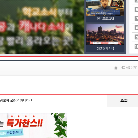
연수프로그램
생생현지소식
HOME > 커
! 넝쿨째 굴러온 캐나다!!
조 회