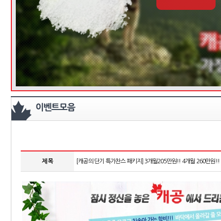
제 목
[캐공의 단기 특가찬스 패키지] 3개월205만원!! 4개월 260만원!