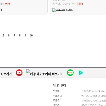
작성자 :
캐공
1 까지
[마감]
기간 : 2019-07-31 까지
[마감]
5
6
7
8
9
10
캐나다 센터
벤쿠버
789 W Pender St, Van
빅토리아
#310-702 Fort St. Victo
토론토
Sheppard Avenue East,
캘거리
#101-1000 8th Avenue