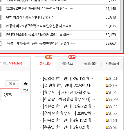
[캐나다 어학연수 6개월 등록시] 무료로 다 드리…
35,933
학교등록만 하면 캐공혜택은 더욱 더~ 커 진다~!!…
31,146
완벽 취업의 지름길 "캐나다 인턴쉽"
30,818
캐공의 비자&정규유학 수속료(연수신청 시 수속료…
30,815
캐나다 테솔과정 등록시 캐공에서 드리는 특별한 …
30,179
[왕복국제항공권이 공짜] 등록만하면 필리핀&캐나…
29,663
뮤니티 >
이벤트모음
공지사항
할인정보
생생경험담
사무실소식
[삼일절 휴무 안내] 3월 1일 휴…
146,410
[설 연휴 휴무 안내] 2023년 새…
148,037
[휴무 안내] 2022년 12월 31일 …
150,756
7,573
[한글날 대체공휴일 휴무 안내] …
153,798
[개천절 휴무 안내] 10월 3일 휴…
155,444
[추석 연휴 휴무 안내] 보름달처…
156,328
[광복절 휴무 안내] 8월 15일 휴…
161,815
[현충일 휴무 안내] 6월 6일 휴…
159,934