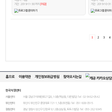
작성자 :
작성자 :
캐공
캐공
기간 : 2019-11-30 까지
[마감]
기간 : 2019-10-3
1
2
3
4
홈으로
이용약관
개인정보취급방침
찾아오시는길
한국직영센터
서울센터
서울 강남구 테헤란로27길8, 10층(역삼동, 다온빌딩) Tel : 02-3482-0542
부산센터
부산시 부산진구 중앙대로 721-1, 5층(부전동) Tel : 051-808-0515
창원센터
경남 창원시 성산구 단정로 9,12층(상남동, 토토스빌딩) Tel : 055-282-9345