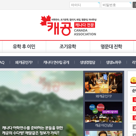
AQ
왜 캐공인가?
캐나다 연수팁 공개
생생경험담
생생노하우
리
순
왜 캐공인가?
캐공 야간상담