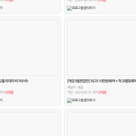
1 까지
[마감]
기간 : 2024-06-30 까지
[마감]
워킹홀리데이 비자수속!
[캐공3월한달만] 최고310만원혜택 + 학교별등록
작성자 :
캐공
3 까지
[마감]
기간 : 2020-03-31 까지
[마감]