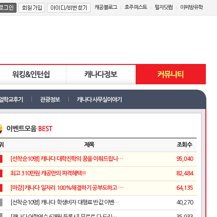
캐공블로그
호주퍼스트
필자닷컴
이찌방유학
얼학교후기
관광정보
캐나다 사무실이야기
위
제목
조회수
[선착순10명] 캐나다 대학진학의 꿈을 이뤄드립니…
95,040
최고 310만원 캐공만의 파격혜택!!
82,484
[마감] 캐나다 일자리 100%해결하기 공부도하고 …
64,135
[선착순10명] 캐나다 학생비자 대행료 반값 이벤…
40,270