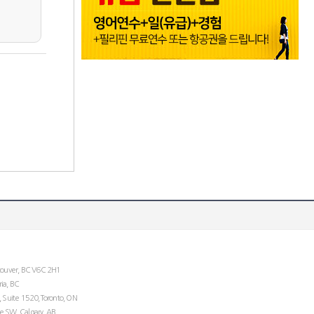
couver, BC V6C 2H1
ria, BC
 Suite 1520,Toronto, ON
 SW, Calgary, AB