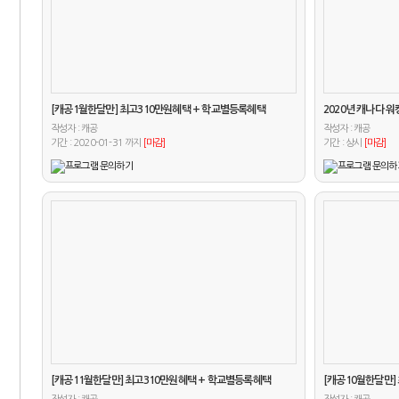
[캐공1월한달만] 최고310만원혜택 + 학교별등록혜택
2020년 캐나다 
작성자 :
작성자 :
캐공
캐공
기간 : 2020-01-31 까지
[마감]
기간 : 상시
[마감]
[캐공11월한달만] 최고310만원혜택 + 학교별등록혜택
[캐공10월한달만]