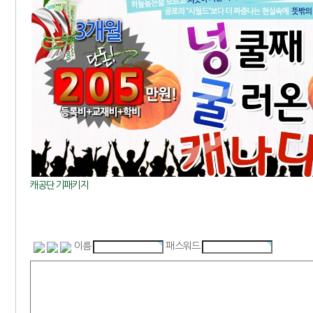
캐공단기패키지
이름
패스워드