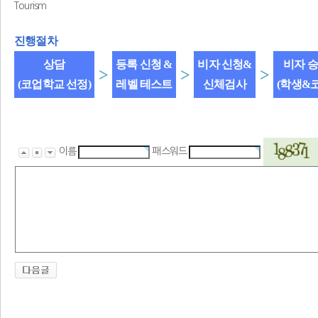
Tourism
진행절차
상담
등록 신청 &
비자 신청&
비자 
>
>
>
(코업학교 선정)
레벨 테스트
신체검사
(학생&
이름
패스워드