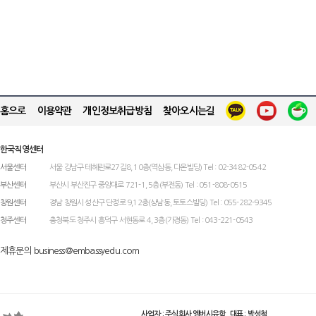
홈으로
이용약관
개인정보취급방침
찾아오시는길
한국직영센터
서울센터
서울 강남구 테헤란로27길8, 10층(역삼동, 다온빌딩) Tel : 02-3482-0542
부산센터
부산시 부산진구 중앙대로 721-1, 5층(부전동) Tel : 051-808-0515
창원센터
경남 창원시 성산구 단정로 9,12층(상남동, 토토스빌딩) Tel : 055-282-9345
청주센터
충청북도 청주시 흥덕구 서현동로 4, 3층(가경동) Tel : 043-221-0543
제휴문의 business@embassyedu.com
사업자 : 주식회사 엠버시유학 대표 : 박성철