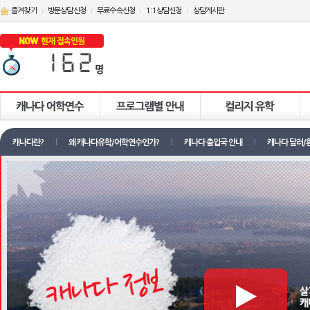
즐겨찾기
방문상담신청
무료수속신청
1:1상담신청
상담게시판
캐나다란?
왜 캐나다유학/어학연수인가?
캐나다 출입국 안내
캐나다 달러/