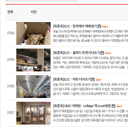
번호
사진
[토론토] ILSC - 한국에서 택배 받기
오늘 드디어 한국에서 보낸 택배가 유학원에 도착했다고 해서 캐리
3790
배 내용물 담고 박스는 유학원에서 알아서 버려주시기 때문에 편하
많이 줄어서 평소보다는 좀 늦을 수 있다고 들어서 걱정했는데 다행
[토론토] ILSC - 홀푸드 마켓 다녀오기
요즘은 자꾸 마트 다녀오고 있어서 마트 다녀오는 글만 쓰는 것 같아
3789
었어요. 저는 셰퍼드영 쪽에 있는 지점에 갔는데, 지금 다른 곳이랑
있는 마트 느낌이었어요. 가격대도 조금 있었는데, 오가닉 상품… 
[토론토] ILSC - 마트 다녀오기
오늘 학교 마치고 친구랑 장 보러 갔어요. 캐나다도 코로나가 조
3788
건지 뭔지 유독 사람이 엄청 많아서 카트조차 남은 게 없었어요..
습니다. 저희도 나갈 때 그런 식으로 남에게 주고 그랬고요. 뭐 심…
[토론토] UMC 어학원 - college 역 court방문
컬리지역에 법원이 있다는 사실 알고계셨나요? 거기다 그 건물 1층
3787
법원에 직접갔습니다.저희뿐만 아니라 캐나다에 있으신 모든 분들
서 간단한 공항검사같은 걸 하면 바로 들어갈 수있어요.그리고 법