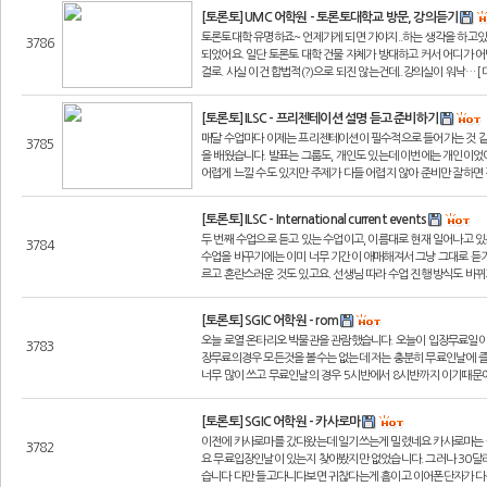
[토론토] UMC 어학원 - 토론토대학교 방문, 강의듣기
토론토대학 유명하죠~ 언제가게 되면 가야지..하는 생각을 하고
3786
되었어요. 일단 토론토 대학 건물 자체가 방대하고 커서 어디가 어
걸로. 사실 이건 합법적(?)으로 되진 않는건데..강의실이 워낙… [
[토론토] ILSC - 프리젠테이션 설명 듣고 준비하기
매달 수업마다 이제는 프리젠테이션이 필수적으로 들어가는 것 같아
3785
을 배웠습니다. 발표는 그룹도, 개인도 있는데 이번에는 개인이었
어렵게 느낄 수도 있지만 주제가 다들 어렵지 않아 준비만 잘하면 
[토론토] ILSC - International current events
두 번째 수업으로 듣고 있는 수업이고, 이름대로 현재 일어나고 있
3784
수업을 바꾸기에는 이미 너무 기간이 애매해져서 그냥 그대로 듣기
르고 혼란스러운 것도 있고요. 선생님 따라 수업 진행 방식도 바뀌
[토론토] SGIC 어학원 - rom
오늘 로열 온타리오 박물관을 관람했습니다. 오늘이 입장무료일이
3783
장무료의경우 모든것을 볼수는 없는데 저는 충분히 무료인날에 
너무 많이 쓰고 무료인날의 경우 5시반에서 8시반까지 이기때문에
[토론토] SGIC 어학원 - 카사로마
이전에 카사로마를 갔다왔는데 일기쓰는게 밀렸네요 카사로마는 
3782
요 무료입장인날이 있는지 찾아봤지만 없었습니다. 그러나 30달
습니다 다만 들고다니다보면 귀찮다는게 흠이고 이어폰단자가 다른