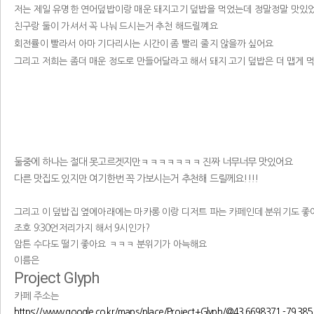
저는 제일 유명한 연어덮밥이랑 매운 돼지고기 덮밥을 먹었는데 정말정말 맛있
친구랑 둘이 가셔서 꼭 나눠 드시는거 추천 해드릴꼐요
회전률이 빨라서 아마 기다리시는 시간이 좀 빨리 줄지 않을까 싶어요
그리고 저희는 좀더 매운 정도로 만들어달라고 해서 돼지 고기 덮밥은 더 맵게 먹
둘중에 하나는 절대 못고르겟지만ㅋㅋㅋㅋㅋㅋㅋ 진짜 너무너무 맛있어요
다른 맛집도 있지만 여기한번 꼭 가보시는거 추천해 드릴께요!!!!
그리고 이 덮밥집 옆에아래에는 마카롱 이랑 디저트 파는 카페인데 분위기도 좋
조호 9:30언저리가지 해서 9시인가?
암튼 수다도 떨기 좋아요 ㅋㅋㅋ 분위기가 아늑해요
이름은
Project Glyph
카페 주소는
https://www.google.co.kr/maps/place/Project+Glyph/@43.6698371,-79