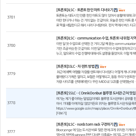
[토론토] ILSC - 토론토 한인 마트 다녀오기
토론토는 대도시인 만큼 한인 마트도 많이 있어서 생활에 대해 크
3781
야만 한다거나 하는 건 거의 없는 것 같아요. 오늘은 한인 마트 
로 떡을 세일한다고 해서 사러 다녀왔어요. 핀치 역에서 버스 타고
[토론토] ILSC - communication 수업, 토론토 내 위험 지
이번 달 첫 수업으로 선택한 건 거의 2달 째 듣는 communica
3780
기만 조금 비슷한 것 같아요. 이번 달까지만 이 수업에 정착하고 다
누고, 앞으로의 수업 진행에 대해서도 설명을 들었어요. 이렇게 매
[토론토]SSLC - 차 렌트 방법
최근에 퀘백 여행을 차량을 렌트해서 다녀왔다. 어떻게 캐나다에
3779
물어봤다 가격은 얼마고, 보험은 어떻게되고, 등등 우리가 렌트한
차량 사이즈를 선택해야한다. 우린 MIDDLE SIZE를 선택했는데 …
[토론토] SSLC - < Onnki Donburi 블루영 도서관 근처 맛
여기는 제가 좋아하는 덮밥집이에요 블루영 도서관에서 공부를 한
3778
어서 기대를 아예 하질 않았거든요 위치는 블루영 도서관 뒷골목쪽으
https://www.google.co.kr/maps/place/Onnki+Donbu
[더보기]
[토론토] ILSC - nordstorm rack 구경하기
Bloor yonge 에 있는 도서관 바로 맞은 편에 크게 위치한 가
3777
였는데 저번에 winners 한번 다녀온 이후로는 여기도 그런 개념이