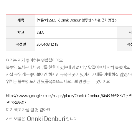
제 목
[토론토] SSLC - < Onnki Donburi 블루영 도서관 근처 맛집 >
학 교
SSLC
지
작 성 일
20-04-08 12:19
작 
여기는 제가 좋아하는 덮밥집이에요
블루영 도서관에서 공부를 한후에 갔는데 정말 너무 맛집이여서 깜짝 놀랬어요
사실 분위기는 좋아보이긴 하지만 구석진 곳에 있어서 기대를 아예 하질 않았거
위치는 블루영 도서관 뒷골목쪽으로 나오다보면 있는..... 곳이에요
https://www.google.co.kr/maps/place/Onnki+Donburi/@43.6698371,
79.3846507
여기 찍고 가심 될 것 같아요
Onnki Donburi
가게 이름은
입니다