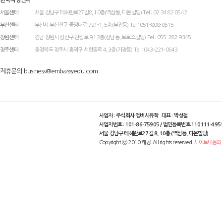
서울센터
서울 강남구 테헤란로27길8, 10층(역삼동, 다온빌딩) Tel : 02-3482-0542
부산센터
부산시 부산진구 중앙대로 721-1, 5층(부전동) Tel : 051-808-0515
창원센터
경남 창원시 성산구 단정로 9,12층(상남동, 토토스빌딩) Tel : 055-282-9345
청주센터
충청북도 청주시 흥덕구 서현동로 4, 3층(가경동) Tel : 043-221-0543
제휴문의 business@embassyedu.com
사업자 : 주식회사 엠버시유학 대표 : 박성철
사업자번호 : 101-86-75905 / 법인등록번호:110111-495
서울 강남구 테헤란로27길 8, 10층 (역삼동, 다온빌딩)
Copyright ⓒ 2010 캐공. All rights reserved.
사이트내용의 